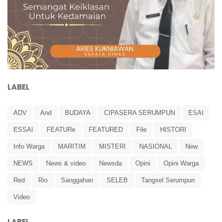
LABEL
ADV
And
BUDAYA
CIPASERA SERUMPUN
ESAI
ESSAI
FEATURe
FEATURED
File
HISTORI
Info Warga
MARITIM
MISTERI
NASIONAL
New
NEWS
News & video
Newsda
Opini
Opini Warga
Red
Rio
Sanggahan
SELEB
Tangsel Serumpun
Video
LABEL