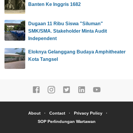
Banten Ke Inggris 1682
Dugaan 11 Ribu Siswa "Siluman"
SMK/SMA. Stakeholder Minta Audit
Independent
Eloknya Gelanggang Budaya Amphitheater
Kota Tangsel
About
Contact
Privacy Policy
SOP Perlindungan Wartawan