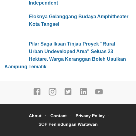
Independent
Eloknya Gelanggang Budaya Amphitheater
Kota Tangsel
Pilar Saga Iksan Tinjau Proyek "Rural
Urban Undeveloped Area" Seluas 23
Hektare. Warga Keranggan Boleh Usulkan
Kampung Tematik
About
Contact
Privacy Policy
SOP Perlindungan Wartawan