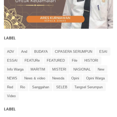
LABEL
ADV
And
BUDAYA
CIPASERA SERUMPUN
ESAI
ESSAI
FEATURe
FEATURED
File
HISTORI
Info Warga
MARITIM
MISTERI
NASIONAL
New
NEWS
News & video
Newsda
Opini
Opini Warga
Red
Rio
Sanggahan
SELEB
Tangsel Serumpun
Video
LABEL