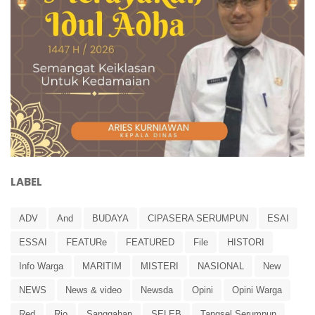
LABEL
ADV
And
BUDAYA
CIPASERA SERUMPUN
ESAI
ESSAI
FEATURe
FEATURED
File
HISTORI
Info Warga
MARITIM
MISTERI
NASIONAL
New
NEWS
News & video
Newsda
Opini
Opini Warga
Red
Rio
Sanggahan
SELEB
Tangsel Serumpun