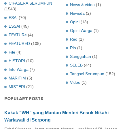
CIPASERA SERUMPUN
News & video
(1)
(1543)
Newsda
(2)
ESAI
(70)
Opini
(18)
ESSAI
(45)
Opini Warga
(1)
FEATURe
(4)
Red
(1)
FEATURED
(108)
Rio
(1)
File
(4)
Sanggahan
(1)
HISTORI
(10)
SELEB
(44)
Info Warga
(7)
Tangsel Serumpun
(152)
MARITIM
(5)
Video
(1)
MISTERI
(21)
POPULART POSTS
Kakak "WH" yang Mantan Menteri Besok Nikahi
Wartawati di Serpong
Febri Cipasera - Ingat mantan Menteri Luar Negeri RI Hassan