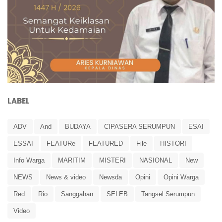
LABEL
ADV
And
BUDAYA
CIPASERA SERUMPUN
ESAI
ESSAI
FEATURe
FEATURED
File
HISTORI
Info Warga
MARITIM
MISTERI
NASIONAL
New
NEWS
News & video
Newsda
Opini
Opini Warga
Red
Rio
Sanggahan
SELEB
Tangsel Serumpun
Video