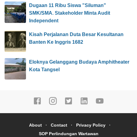
Dugaan 11 Ribu Siswa "Siluman"
SMK/SMA. Stakeholder Minta Audit
Independent
Kisah Perjalanan Duta Besar Kesultanan
Banten Ke Inggris 1682
Eloknya Gelanggang Budaya Amphitheater
Kota Tangsel
About
Contact
Privacy Policy
SOP Perlindungan Wartawan