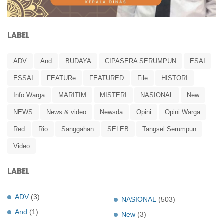
LABEL
ADV
And
BUDAYA
CIPASERA SERUMPUN
ESAI
ESSAI
FEATURe
FEATURED
File
HISTORI
Info Warga
MARITIM
MISTERI
NASIONAL
New
NEWS
News & video
Newsda
Opini
Opini Warga
Red
Rio
Sanggahan
SELEB
Tangsel Serumpun
Video
LABEL
ADV
(3)
NASIONAL
(503)
And
(1)
New
(3)