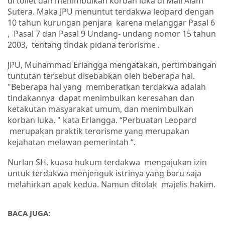
di toilet dan menimbulkan korban luka di Mall Alam
Sutera. Maka JPU menuntut terdakwa leopard dengan
10 tahun kurungan penjara
karena melanggar Pasal 6
,
Pasal 7 dan Pasal 9 Undang- undang nomor 15 tahun
2003,
tentang tindak pidana terorisme .
JPU, Muhammad Erlangga mengatakan, pertimbangan
tuntutan tersebut disebabkan oleh beberapa hal.
"Beberapa hal yang
memberatkan terdakwa adalah
tindakannya
dapat menimbulkan keresahan dan
ketakutan masyarakat umum, dan menimbulkan
korban luka, " kata Erlangga. “Perbuatan Leopard
merupakan praktik terorisme yang merupakan
kejahatan melawan pemerintah “.
Nurlan SH, kuasa hukum terdakwa
mengajukan izin
untuk terdakwa menjenguk istrinya yang baru saja
melahirkan anak kedua. Namun ditolak
majelis hakim.
BACA JUGA: