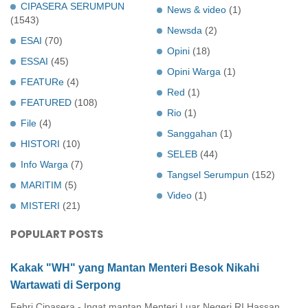
CIPASERA SERUMPUN
News & video
(1)
(1543)
Newsda
(2)
ESAI
(70)
Opini
(18)
ESSAI
(45)
Opini Warga
(1)
FEATURe
(4)
Red
(1)
FEATURED
(108)
Rio
(1)
File
(4)
Sanggahan
(1)
HISTORI
(10)
SELEB
(44)
Info Warga
(7)
Tangsel Serumpun
(152)
MARITIM
(5)
Video
(1)
MISTERI
(21)
POPULART POSTS
Kakak "WH" yang Mantan Menteri Besok Nikahi
Wartawati di Serpong
Febri Cipasera - Ingat mantan Menteri Luar Negeri RI Hassan