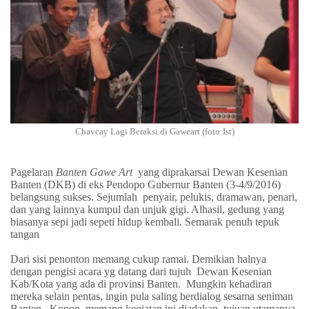
Chavcay Lagi Beraksi di Gaweart (foto:Ist)
Pagelaran
Banten Gawe Art
yang diprakarsai Dewan Kesenian
Banten (DKB) di eks Pendopo Gubernur Banten (3-4/9/2016)
belangsung sukses. Sejumlah
penyair, pelukis, dramawan, penari,
dan yang lainnya kumpul dan unjuk gigi. Alhasil, gedung yang
biasanya sepi jadi sepeti hidup kembali. Semarak penuh tepuk
tangan
Dari sisi penonton memang cukup ramai. Demikian halnya
dengan pengisi acara yg datang dari tujuh
Dewan Kesenian
Kab/Kota yang ada di provinsi Banten.
Mungkin kehadiran
mereka selain pentas, ingin pula saling berdialog sesama seniman
Banten.
Konon, memang kegiatan ini diadakan
tujuan utamanya