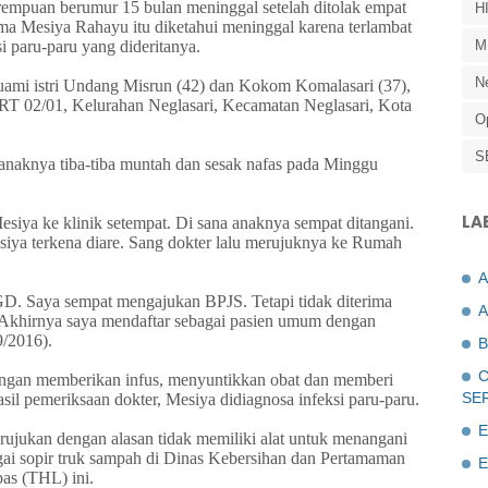
rempuan berumur 15 bulan meninggal setelah ditolak empat
H
ma Mesiya Rahayu itu diketahui meninggal karena terlambat
i paru-paru yang dideritanya.
M
N
suami istri Undang Misrun (42) dan Kokom Komalasari (37),
i RT 02/01, Kelurahan Neglasari, Kecamatan Neglasari, Kota
O
S
 anaknya tiba-tiba muntah dan sesak nafas pada Minggu
LA
siya ke klinik setempat. Di sana anaknya sempat ditangani.
iya terkena diare. Sang dokter lalu merujuknya ke Rumah
IGD. Saya sempat mengajukan BPJS. Tetapi tidak diterima
A
Akhirnya saya mendaftar sebagai pasien umum dengan
9/2016).
B
C
ngan memberikan infus, menyuntikkan obat dan memberi
SE
sil pemeriksaan dokter, Mesiya didiagnosa infeksi paru-paru.
E
ujukan dengan alasan tidak memiliki alat untuk menangani
agai sopir truk sampah di Dinas Kebersihan dan Pertamaman
E
as (THL) ini.