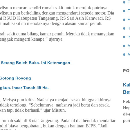
F
Misrun mencari sendiri rumah sakit untuk merujuk putrinya.
Misrun pun berkeliling dengan mengendarai sepeda motor. Dia
kni RSUD Kabupaten Tangerang, RS Sari Asih Karawaci, RS
F
mah sakit itu menolaknya dengan alasan kamar penuh.
H
umah sakit cuma bilang kamar penuh. Mereka tidak menanyakan
I
enggak mengerti kenapa,” ujarnya.
M
M
 Serang Boleh Buka. Ini Keterangan
PO
i Gotong Royong
Ka
gkus. Incar Tanah 45 Ha.
Be
, Meisya pun kritis. Nafasnya menjadi sesak hingga akhirnya
Feb
ak tertolong. “Sebelumnya, nafasnya jadi berat dan sesak.
Neg
an tapi tidak berhasil,” ujar Misrun.
dik
umah sakit di Kota Tangerang. Padahal dia hendak mendaftar
peri
iri biaya pengobatan, bukan dengan bantuan BJPS. “Jadi