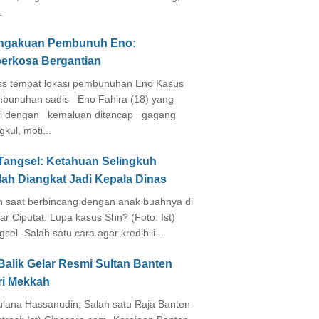
.
ngakuan Pembunuh Eno:
perkosa Bergantian
s tempat lokasi pembunuhan Eno Kasus
bunuhan sadis Eno Fahira (18) yang
i dengan kemaluan ditancap gagang
kul, moti...
 Tangsel: Ketahuan Selingkuh
lah Diangkat Jadi Kepala Dinas
in saat berbincang dengan anak buahnya di
ar Ciputat. Lupa kasus Shn? (Foto: Ist)
gsel -Salah satu cara agar kredibili...
Balik Gelar Resmi Sultan Banten
ri Mekkah
lana Hassanudin, Salah satu Raja Banten