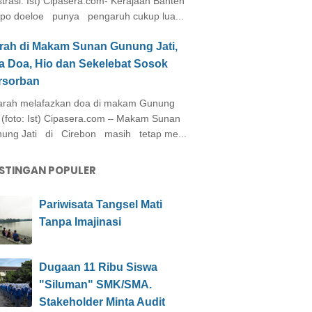
ustrasi: Ist) Cipasera.com- Kerajaan Banten
po doeloe punya pengaruh cukup lua...
arah di Makam Sunan Gunung Jati,
a Doa, Hio dan Sekelebat Sosok
rsorban
rah melafazkan doa di makam Gunung
i (foto: Ist) Cipasera.com – Makam Sunan
ung Jati di Cirebon masih tetap me...
STINGAN POPULER
Pariwisata Tangsel Mati
Tanpa Imajinasi
Dugaan 11 Ribu Siswa
"Siluman" SMK/SMA.
Stakeholder Minta Audit