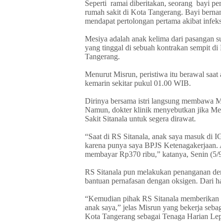
Seperti
ramai diberitakan, seorang
bayi pe
rumah sakit di Kota Tangerang. Bayi berna
mendapat pertolongan pertama akibat infeks
Mesiya adalah anak kelima dari pasangan 
yang tinggal di sebuah kontrakan sempit d
Tangerang.
Menurut Misrun, peristiwa itu berawal saat
kemarin sekitar pukul 01.00 WIB.
Dirinya bersama istri langsung membawa Me
Namun, dokter klinik menyebutkan jika Mes
Sakit Sitanala untuk segera dirawat.
“Saat di RS Sitanala, anak saya masuk di 
karena punya saya BPJS Ketenagakerjaan. 
membayar Rp370 ribu,” katanya, Senin (5/
RS Sitanala pun melakukan penanganan de
bantuan pernafasan dengan oksigen. Dari ha
“Kemudian pihak RS Sitanala memberikan r
anak saya,” jelas Misrun yang bekerja seb
Kota Tangerang sebagai Tenaga Harian Lep