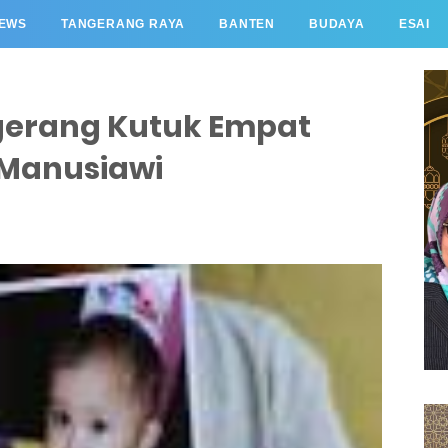
EWS
TANGERANG RAYA
BANTEN
BUDAYA
ESAI
erang Kutuk Empat
 Manusiawi