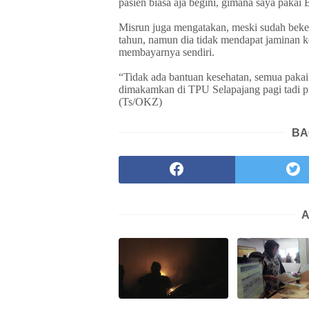
pasien biasa aja begini, gimana saya pakai 
Misrun juga mengatakan, meski sudah beke
tahun, namun dia tidak mendapat jaminan ke
membayarnya sendiri.
“Tidak ada bantuan kesehatan, semua pakai
dimakamkan di TPU Selapajang pagi tadi 
(Ts/OKZ)
BA
A