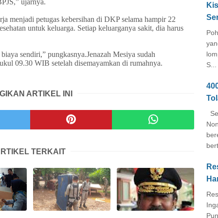
BPJS,” ujarnya.
Kis
Se
rja menjadi petugas kebersihan di DKP selama hampir 22
sehatan untuk keluarga. Setiap keluarganya sakit, dia harus
Poh
yan
 biaya sendiri,” pungkasnya.Jenazah Mesiya sudah
lom
pukul 09.30 WIB setelah disemayamkan di rumahnya.
S...
40
GIKAN ARTIKEL INI
To
Seb
Non
ber
ber
RTIKEL TERKAIT
Re
Ha
Res
Ing
Pun