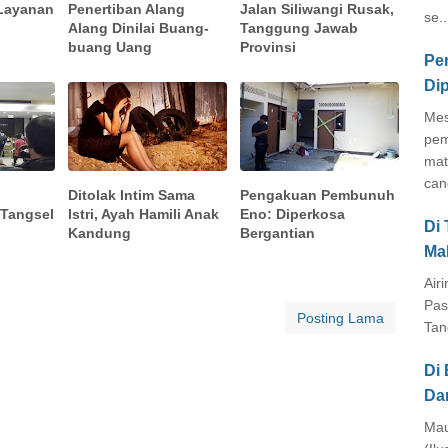
 Layanan
Penertiban Alang
Jalan Siliwangi Rusak,
se..
Alang Dinilai Buang-
Tanggung Jawab
buang Uang
Provinsi
Pe
Di
Mes
pem
mat
cang
Ditolak Intim Sama
Pengakuan Pembunuh
Tangsel
Istri, Ayah Hamili Anak
Eno: Diperkosa
Di
Kandung
Bergantian
Ma
Air
Pas
Posting Lama
Tan
Di 
Da
Mau