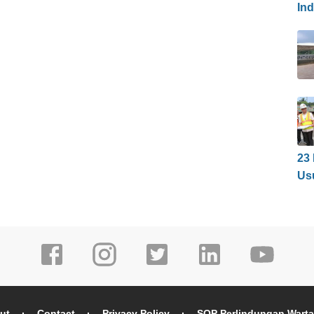
In
23
Us
ut
Contact
Privacy Policy
SOP Perlindungan Wart