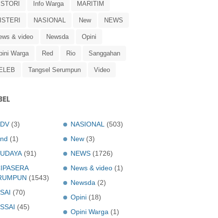
ISTORI
Info Warga
MARITIM
ISTERI
NASIONAL
New
NEWS
ews & video
Newsda
Opini
pini Warga
Red
Rio
Sanggahan
ELEB
Tangsel Serumpun
Video
BEL
ADV
(3)
NASIONAL
(503)
nd
(1)
New
(3)
UDAYA
(91)
NEWS
(1726)
IPASERA
News & video
(1)
RUMPUN
(1543)
Newsda
(2)
SAI
(70)
Opini
(18)
SSAI
(45)
Opini Warga
(1)