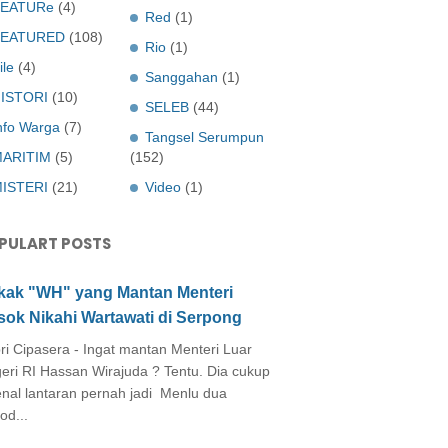
EATURe
(4)
Red
(1)
FEATURED
(108)
Rio
(1)
ile
(4)
Sanggahan
(1)
ISTORI
(10)
SELEB
(44)
nfo Warga
(7)
Tangsel Serumpun
ARITIM
(5)
(152)
ISTERI
(21)
Video
(1)
PULART POSTS
kak "WH" yang Mantan Menteri
sok Nikahi Wartawati di Serpong
ri Cipasera - Ingat mantan Menteri Luar
eri RI Hassan Wirajuda ? Tentu. Dia cukup
enal lantaran pernah jadi Menlu dua
od...