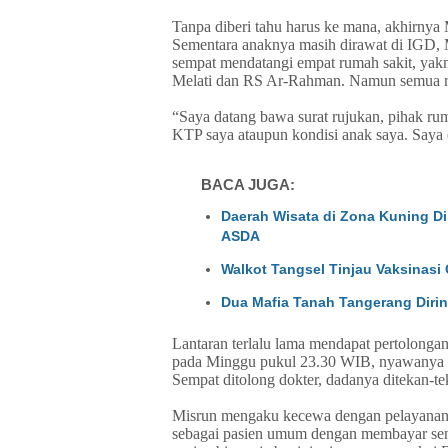
Tanpa diberi tahu harus ke mana, akhirnya 
Sementara anaknya masih dirawat di IGD, 
sempat mendatangi empat rumah sakit, ya
Melati dan RS Ar-Rahman. Namun semua ru
“Saya datang bawa surat rujukan, pihak r
KTP saya ataupun kondisi anak saya. Saya 
BACA JUGA:
Daerah Wisata di Zona Kuning Di
ASDA
Walkot Tangsel Tinjau Vaksinas
Dua Mafia Tanah Tangerang Dirin
Lantaran terlalu lama mendapat pertolongan
pada Minggu pukul 23.30 WIB, nyawanya tid
Sempat ditolong dokter, dadanya ditekan-tek
Misrun mengaku kecewa dengan pelayanan r
sebagai pasien umum dengan membayar send