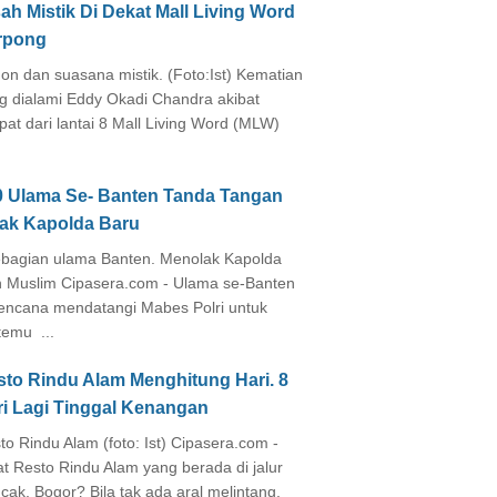
ah Mistik Di Dekat Mall Living Word
rpong
on dan suasana mistik. (Foto:Ist) Kematian
g dialami Eddy Okadi Chandra akibat
pat dari lantai 8 Mall Living Word (MLW)
0 Ulama Se- Banten Tanda Tangan
lak Kapolda Baru
agian ulama Banten. Menolak Kapolda
 Muslim Cipasera.com - Ulama se-Banten
encana mendatangi Mabes Polri untuk
temu ...
sto Rindu Alam Menghitung Hari. 8
ri Lagi Tinggal Kenangan
to Rindu Alam (foto: Ist) Cipasera.com -
at Resto Rindu Alam yang berada di jalur
cak, Bogor? Bila tak ada aral melintang,