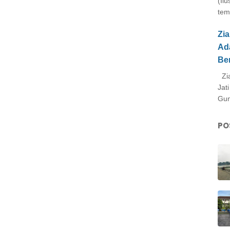
(Il
tem
Zi
Ad
Be
Zia
Jat
Gun
PO