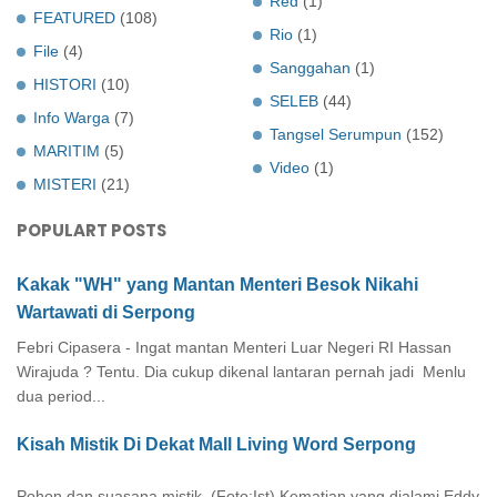
Red
(1)
FEATURED
(108)
Rio
(1)
File
(4)
Sanggahan
(1)
HISTORI
(10)
SELEB
(44)
Info Warga
(7)
Tangsel Serumpun
(152)
MARITIM
(5)
Video
(1)
MISTERI
(21)
POPULART POSTS
Kakak "WH" yang Mantan Menteri Besok Nikahi
Wartawati di Serpong
Febri Cipasera - Ingat mantan Menteri Luar Negeri RI Hassan
Wirajuda ? Tentu. Dia cukup dikenal lantaran pernah jadi Menlu
dua period...
Kisah Mistik Di Dekat Mall Living Word Serpong
Pohon dan suasana mistik. (Foto:Ist) Kematian yang dialami Eddy