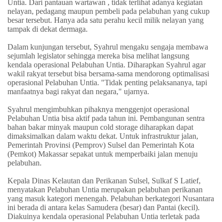
Untia. Dari pantauan wartawan , tidak terlihat adanya kegiatan
nelayan, pedagang maupun pembeli pada pelabuhan yang cukup
besar tersebut. Hanya ada satu perahu kecil milik nelayan yang
tampak di dekat dermaga.
Dalam kunjungan tersebut, Syahrul mengaku sengaja membawa
sejumlah legislator sehingga mereka bisa melihat langsung
kendala operasional Pelabuhan Untia. Diharapkan Syahrul agar
wakil rakyat tersebut bisa bersama-sama mendorong optimalisasi
operasional Pelabuhan Untia. "Tidak penting pelaksananya, tapi
manfaatnya bagi rakyat dan negara," ujarnya.
Syahrul mengimbuhkan pihaknya menggenjot operasional
Pelabuhan Untia bisa aktif pada tahun ini. Pembangunan sentra
bahan bakar minyak maupun cold storage diharapkan dapat
dimaksimalkan dalam waktu dekat. Untuk infrastruktur jalan,
Pemerintah Provinsi (Pemprov) Sulsel dan Pemerintah Kota
(Pemkot) Makassar sepakat untuk memperbaiki jalan menuju
pelabuhan.
Kepala Dinas Kelautan dan Perikanan Sulsel, Sulkaf S Latief,
menyatakan Pelabuhan Untia merupakan pelabuhan perikanan
yang masuk kategori menengah. Pelabuhan berkategori Nusantara
ini berada di antara kelas Samudera (besar) dan Pantai (kecil).
Diakuinya kendala operasional Pelabuhan Untia terletak pada