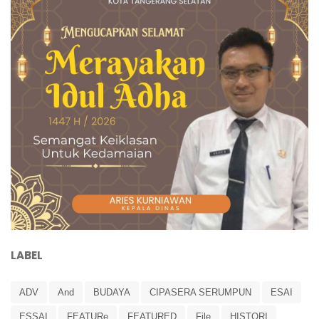
LABEL
ADV
And
BUDAYA
CIPASERA SERUMPUN
ESAI
ESSAI
FEATURe
FEATURED
File
HISTORI