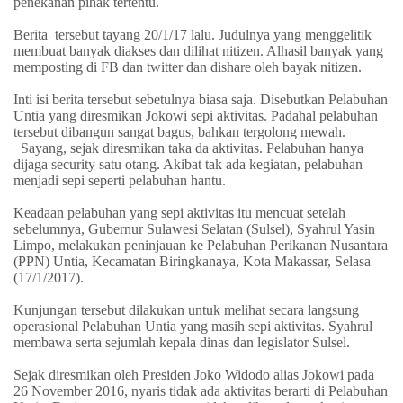
penekanan pihak tertentu.
Berita
tersebut tayang
20
/1/17 lalu. Judulnya yang menggelitik
membuat banyak diakses dan dilihat nitizen. Alhasil banyak yang
memposting di FB dan twitter dan dishare oleh bayak nitizen.
Inti isi berita tersebut sebetulnya biasa saja. Disebutkan Pelabuhan
Untia yang diresmikan Jokowi sepi aktivitas. Padahal pelabuhan
tersebut dibangun sangat bagus, bahkan tergolong mewah.
Sayang, sejak diresmikan taka da aktivitas. Pelabuhan hanya
dijaga security satu otang. Akibat tak ada kegiatan, pelabuhan
menjadi sepi seperti pelabuhan hantu.
Keadaan pelabuhan yang sepi aktivitas itu mencuat setelah
sebelumnya, Gubernur Sulawesi Selatan (Sulsel), Syahrul Yasin
Limpo, melakukan peninjauan ke Pelabuhan Perikanan Nusantara
(PPN) Untia, Kecamatan Biringkanaya, Kota Makassar, Selasa
(17/1/2017).
Kunjungan tersebut dilakukan untuk melihat secara langsung
operasional Pelabuhan Untia yang masih sepi aktivitas. Syahrul
membawa serta sejumlah kepala dinas dan legislator Sulsel.
Sejak diresmikan oleh Presiden Joko Widodo alias Jokowi pada
26 November 2016, nyaris tidak ada aktivitas berarti di Pelabuhan