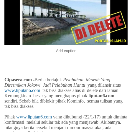
Add caption
Cipasera.com
-Berita bertajuk
Pelabuhan Mewah Yang
Dires
mikan Jokowi
Jadi Pelabuhan Hantu
yang dilansir situs
www.liputan6.com
tak bisa diakses alias di-delete dari laman.
Kemungkinan
besar yang menghapus pihak
liputan6.com
sendiri. Sebab bila diblokir pihak K
o
minfo,
semua tulisan yang
tak bisa diakses.
Pihak
www.liputan6.com
yang dihubungi (22/1/17) untuk diminta
konfirmasi
melalui selular tak ada yang menjawab. Akibatnya,
hilangnya berita tersebut menjadi rumour masyarakat, ada