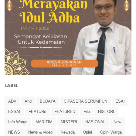
LABEL
ADV
And
BUDAYA
CIPASERA SERUMPUN
ESAI
ESSAI
FEATURe
FEATURED
File
HISTORI
Info Warga
MARITIM
MISTERI
NASIONAL
New
NEWS
News & video
Newsda
Opini
Opini Warga