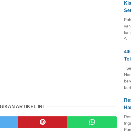
Kis
Se
Poh
yan
lom
S...
40
To
Seb
Non
ber
ber
Re
GIKAN ARTIKEL INI
Ha
Res
Ing
Pun