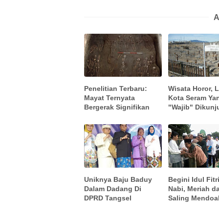
A
Penelitian Terbaru:
Wisata Horor, 
Mayat Ternyata
Kota Seram Ya
Bergerak Signifikan
"Wajib" Dikunj
Uniknya Baju Baduy
Begini Idul Fit
Dalam Dadang Di
Nabi, Meriah d
DPRD Tangsel
Saling Mendoa