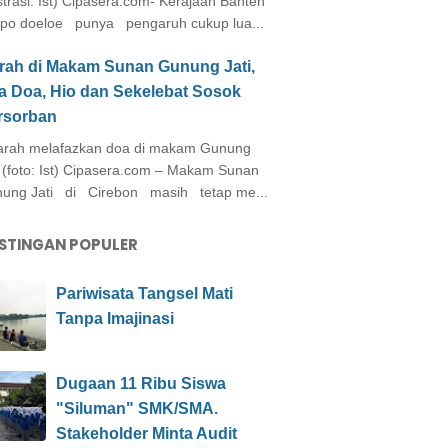
ustrasi: Ist) Cipasera.com- Kerajaan Banten
po doeloe punya pengaruh cukup lua...
arah di Makam Sunan Gunung Jati,
a Doa, Hio dan Sekelebat Sosok
rsorban
rah melafazkan doa di makam Gunung
i (foto: Ist) Cipasera.com – Makam Sunan
ung Jati di Cirebon masih tetap me...
STINGAN POPULER
Pariwisata Tangsel Mati
Tanpa Imajinasi
Dugaan 11 Ribu Siswa
"Siluman" SMK/SMA.
Stakeholder Minta Audit