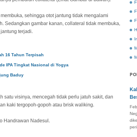
F
a membuka, sehingga otot jantung tidak mengalami
F
h. Sedangkan gambar kanan, collateral tidak membuka,
H
jantung terjadi.
I
M
ah 16 Tahun Terpisah
M
de IPA Tingkat Nasional di Yogya
PO
njung Baduy
Ka
h satu visinya, mencegah tidak perlu jatuh sakit, dan
Be
lan kaki tergopoh-gopoh atau brisk waliking.
Feb
Neg
dik
peri