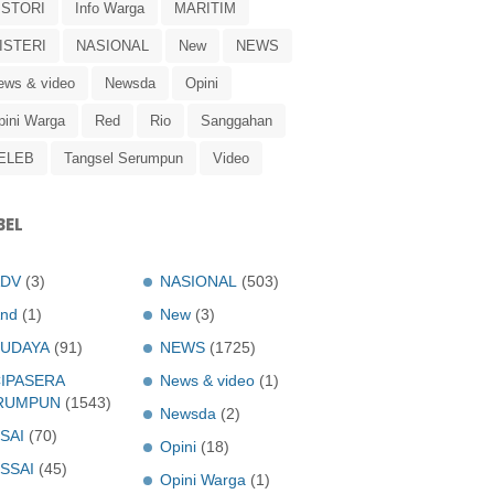
ISTORI
Info Warga
MARITIM
ISTERI
NASIONAL
New
NEWS
ews & video
Newsda
Opini
pini Warga
Red
Rio
Sanggahan
ELEB
Tangsel Serumpun
Video
BEL
ADV
(3)
NASIONAL
(503)
nd
(1)
New
(3)
UDAYA
(91)
NEWS
(1725)
IPASERA
News & video
(1)
RUMPUN
(1543)
Newsda
(2)
SAI
(70)
Opini
(18)
SSAI
(45)
Opini Warga
(1)