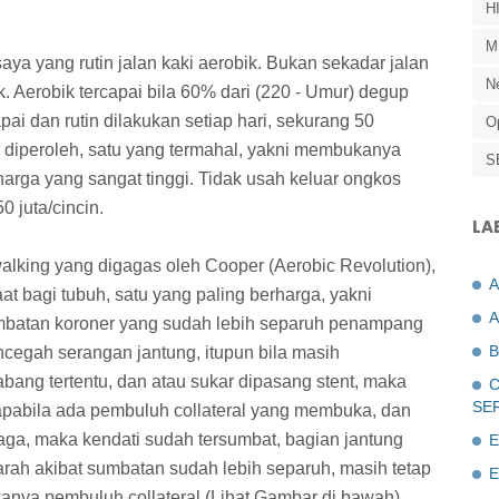
H
M
saya yang rutin jalan kaki aerobik. Bukan sekadar jalan
N
. Aerobik tercapai bila 60% dari (220 - Umur) degup
pai dan rutin dilakukan setiap hari, sekurang 50
O
ki diperoleh, satu yang termahal, yakni membukanya
S
harga yang sangat tinggi. Tidak usah keluar ongkos
0 juta/cincin.
LA
walking yang digagas oleh Cooper (Aerobic Revolution),
at bagi tubuh, satu yang paling berharga, yakni
A
mbatan koroner yang sudah lebih separuh penampang
B
ncegah serangan jantung, itupun bila masih
ang tertentu, dan atau sukar dipasang stent, maka
C
SE
apabila ada pembuluh collateral yang membuka, dan
raga, maka kendati sudah tersumbat, bagian jantung
E
ah akibat sumbatan sudah lebih separuh, masih tetap
E
nya pembuluh collateral (Lihat Gambar di bawah).