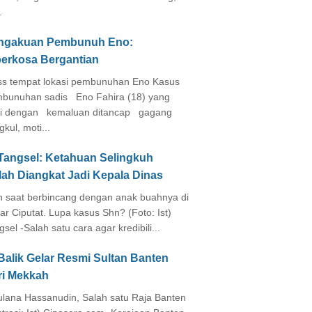
.
ngakuan Pembunuh Eno:
perkosa Bergantian
s tempat lokasi pembunuhan Eno Kasus
bunuhan sadis Eno Fahira (18) yang
i dengan kemaluan ditancap gagang
kul, moti...
 Tangsel: Ketahuan Selingkuh
lah Diangkat Jadi Kepala Dinas
in saat berbincang dengan anak buahnya di
ar Ciputat. Lupa kasus Shn? (Foto: Ist)
gsel -Salah satu cara agar kredibili...
Balik Gelar Resmi Sultan Banten
ri Mekkah
lana Hassanudin, Salah satu Raja Banten