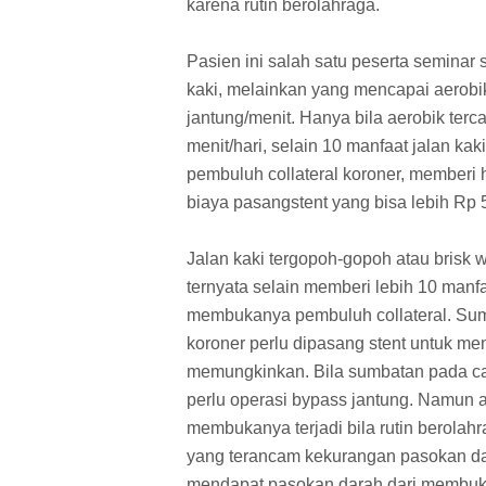
karena rutin berolahraga.
Pasien ini salah satu peserta seminar 
kaki, melainkan yang mencapai aerobik
jantung/menit. Hanya bila aerobik terca
menit/hari, selain 10 manfaat jalan ka
pembuluh collateral koroner, memberi 
biaya pasangstent yang bisa lebih Rp 5
Jalan kaki tergopoh-gopoh atau brisk 
ternyata selain memberi lebih 10 manfa
membukanya pembuluh collateral. Su
koroner perlu dipasang stent untuk me
memungkinkan. Bila sumbatan pada cab
perlu operasi bypass jantung. Namun 
membukanya terjadi bila rutin berolah
yang terancam kekurangan pasokan dar
mendapat pasokan darah dari membuka