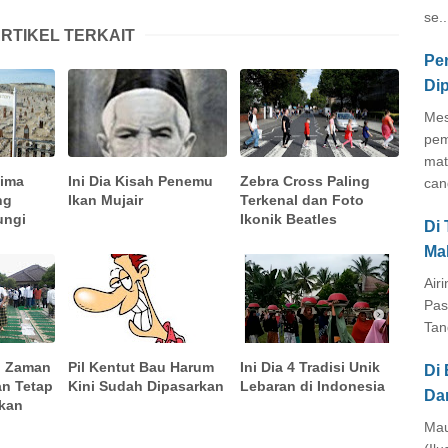
se..
RTIKEL TERKAIT
Pe
Di
Mes
pem
mat
Lima
Ini Dia Kisah Penemu
Zebra Cross Paling
cang
ng
Ikan Mujair
Terkenal dan Foto
ungi
Ikonik Beatles
Di
Ma
Air
Pas
Tan
ri Zaman
Pil Kentut Bau Harum
Ini Dia 4 Tradisi Unik
Di 
an Tetap
Kini Sudah Dipasarkan
Lebaran di Indonesia
Da
kan
Mau