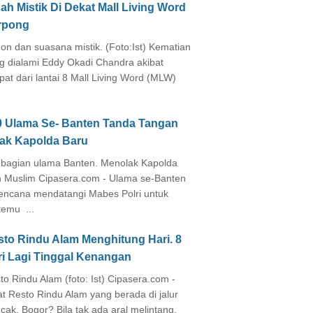
ah Mistik Di Dekat Mall Living Word
rpong
on dan suasana mistik. (Foto:Ist) Kematian
g dialami Eddy Okadi Chandra akibat
pat dari lantai 8 Mall Living Word (MLW)
0 Ulama Se- Banten Tanda Tangan
lak Kapolda Baru
agian ulama Banten. Menolak Kapolda
 Muslim Cipasera.com - Ulama se-Banten
encana mendatangi Mabes Polri untuk
temu ...
sto Rindu Alam Menghitung Hari. 8
ri Lagi Tinggal Kenangan
to Rindu Alam (foto: Ist) Cipasera.com -
at Resto Rindu Alam yang berada di jalur
cak, Bogor? Bila tak ada aral melintang,