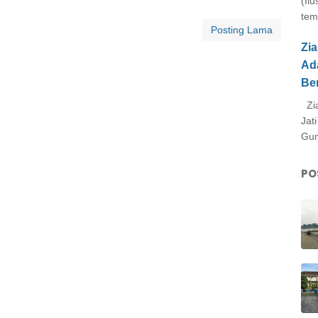
(Il
tem
Posting Lama
Zi
Ad
Be
Zia
Jat
Gun
PO