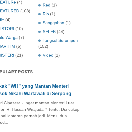
EATURe
(4)
Red
(1)
FEATURED
(108)
Rio
(1)
ile
(4)
Sanggahan
(1)
ISTORI
(10)
SELEB
(44)
nfo Warga
(7)
Tangsel Serumpun
ARITIM
(5)
(152)
ISTERI
(21)
Video
(1)
PULART POSTS
kak "WH" yang Mantan Menteri
sok Nikahi Wartawati di Serpong
ri Cipasera - Ingat mantan Menteri Luar
eri RI Hassan Wirajuda ? Tentu. Dia cukup
enal lantaran pernah jadi Menlu dua
od...