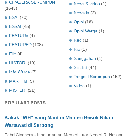
CIPASERA SERUMPUN
News & video
(1)
(1543)
Newsda
(2)
ESAI
(70)
Opini
(18)
ESSAI
(45)
Opini Warga
(1)
FEATURe
(4)
Red
(1)
FEATURED
(108)
Rio
(1)
File
(4)
Sanggahan
(1)
HISTORI
(10)
SELEB
(44)
Info Warga
(7)
Tangsel Serumpun
(152)
MARITIM
(5)
Video
(1)
MISTERI
(21)
POPULART POSTS
Kakak "WH" yang Mantan Menteri Besok Nikahi
Wartawati di Serpong
Febri Cipasera - Ingat mantan Menteri Luar Negeri RI Hassan