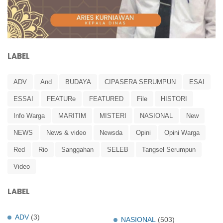
LABEL
ADV
And
BUDAYA
CIPASERA SERUMPUN
ESAI
ESSAI
FEATURe
FEATURED
File
HISTORI
Info Warga
MARITIM
MISTERI
NASIONAL
New
NEWS
News & video
Newsda
Opini
Opini Warga
Red
Rio
Sanggahan
SELEB
Tangsel Serumpun
Video
LABEL
ADV
(3)
NASIONAL
(503)