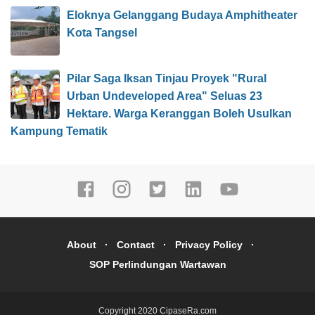
Eloknya Gelanggang Budaya Amphitheater
Kota Tangsel
Pilar Saga Iksan Tinjau Proyek "Rural
Urban Undeveloped Area" Seluas 23
Hektare. Warga Keranggan Boleh Usulkan
Kampung Tematik
About
Contact
Privacy Policy
SOP Perlindungan Wartawan
Copyright 2020
CipaseRa.com