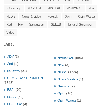
ESSAI
FEATURe
FEATURED
File
HISTORI
Info Warga
MARITIM
MISTERI
NASIONAL
New
NEWS
News & video
Newsda
Opini
Opini Warga
Red
Rio
Sanggahan
SELEB
Tangsel Serumpun
Video
LABEL
ADV
(3)
NASIONAL
(503)
And
(1)
New
(3)
BUDAYA
(91)
NEWS
(1724)
CIPASERA SERUMPUN
News & video
(1)
(1543)
Newsda
(2)
ESAI
(70)
Opini
(18)
ESSAI
(45)
Opini Warga
(1)
FEATURe
(4)