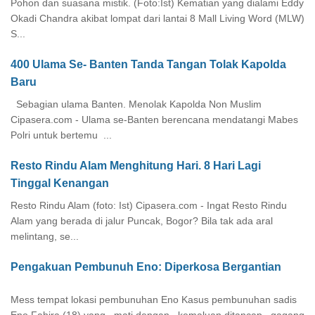
Pohon dan suasana mistik. (Foto:Ist) Kematian yang dialami Eddy
Okadi Chandra akibat lompat dari lantai 8 Mall Living Word (MLW)
S...
400 Ulama Se- Banten Tanda Tangan Tolak Kapolda
Baru
Sebagian ulama Banten. Menolak Kapolda Non Muslim
Cipasera.com - Ulama se-Banten berencana mendatangi Mabes
Polri untuk bertemu ...
Resto Rindu Alam Menghitung Hari. 8 Hari Lagi
Tinggal Kenangan
Resto Rindu Alam (foto: Ist) Cipasera.com - Ingat Resto Rindu
Alam yang berada di jalur Puncak, Bogor? Bila tak ada aral
melintang, se...
Pengakuan Pembunuh Eno: Diperkosa Bergantian
Mess tempat lokasi pembunuhan Eno Kasus pembunuhan sadis
Eno Fahira (18) yang mati dengan kemaluan ditancap gagang