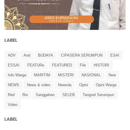
LABEL
ADV
And
BUDAYA
CIPASERA SERUMPUN
ESAI
ESSAI
FEATURe
FEATURED
File
HISTORI
Info Warga
MARITIM
MISTERI
NASIONAL
New
NEWS
News & video
Newsda
Opini
Opini Warga
Red
Rio
Sanggahan
SELEB
Tangsel Serumpun
Video
LABEL