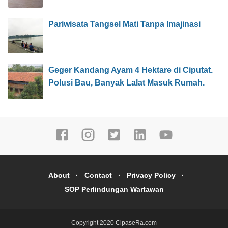
Pariwisata Tangsel Mati Tanpa Imajinasi
Geger Kandang Ayam 4 Hektare di Ciputat.
Polusi Bau, Banyak Lalat Masuk Rumah.
About
Contact
Privacy Policy
SOP Perlindungan Wartawan
Copyright 2020
CipaseRa.com