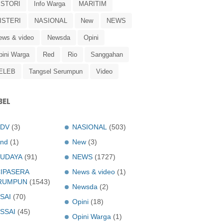
ISTORI
Info Warga
MARITIM
ISTERI
NASIONAL
New
NEWS
ews & video
Newsda
Opini
pini Warga
Red
Rio
Sanggahan
ELEB
Tangsel Serumpun
Video
BEL
ADV
(3)
NASIONAL
(503)
nd
(1)
New
(3)
UDAYA
(91)
NEWS
(1727)
IPASERA
News & video
(1)
RUMPUN
(1543)
Newsda
(2)
SAI
(70)
Opini
(18)
SSAI
(45)
Opini Warga
(1)