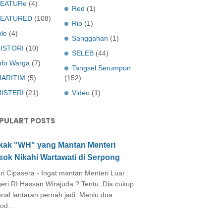
EATURe
(4)
Red
(1)
FEATURED
(108)
Rio
(1)
ile
(4)
Sanggahan
(1)
ISTORI
(10)
SELEB
(44)
nfo Warga
(7)
Tangsel Serumpun
ARITIM
(5)
(152)
ISTERI
(21)
Video
(1)
PULART POSTS
kak "WH" yang Mantan Menteri
sok Nikahi Wartawati di Serpong
ri Cipasera - Ingat mantan Menteri Luar
eri RI Hassan Wirajuda ? Tentu. Dia cukup
enal lantaran pernah jadi Menlu dua
od...