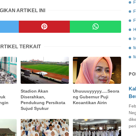
F
GIKAN ARTIKEL INI
F
H
I
RTIKEL TERKAIT
M
M
PO
Ka
Stadion Akan
Uhuuuuyyyyy.....Seora
Be
ruk
Diserahkan,
ng Gubernur Puji
ngin
Pendukung Persikota
Kecantikan Airin
Feb
Sujud Syukur
Neg
dik
peri