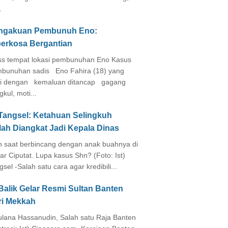
.
ngakuan Pembunuh Eno:
perkosa Bergantian
s tempat lokasi pembunuhan Eno Kasus
bunuhan sadis Eno Fahira (18) yang
i dengan kemaluan ditancap gagang
kul, moti...
 Tangsel: Ketahuan Selingkuh
lah Diangkat Jadi Kepala Dinas
in saat berbincang dengan anak buahnya di
ar Ciputat. Lupa kasus Shn? (Foto: Ist)
gsel -Salah satu cara agar kredibili...
Balik Gelar Resmi Sultan Banten
ri Mekkah
lana Hassanudin, Salah satu Raja Banten