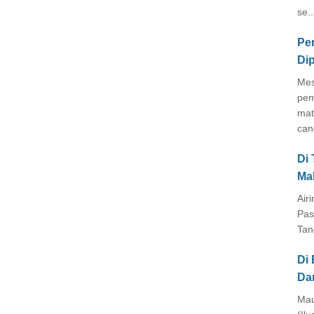
se..
Pe
Di
Mes
pem
mat
cang
Di
Ma
Air
Pas
Tan
Di 
Da
Mau