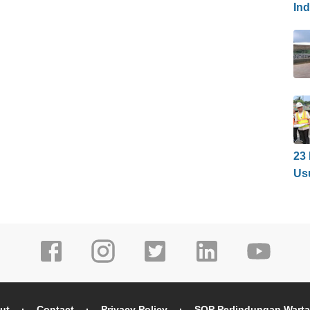
In
23
Us
ut
Contact
Privacy Policy
SOP Perlindungan Wart