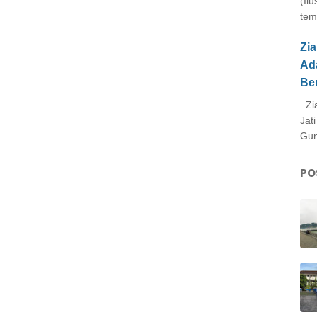
(Il
tem
Zi
Ad
Be
Zia
Jat
Gun
PO