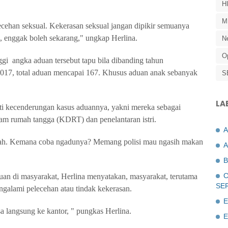
H
M
ecehan seksual. Kekerasan seksual jangan dipikir semuanya
ek, enggak boleh sekarang," ungkap Herlina.
N
O
gi angka aduan tersebut tapu bila dibanding tahun
2017, total aduan mencapai 167. Khusus aduan anak sebanyak
S
LA
i kecenderungan kasus aduannya, yakni mereka sebagai
am rumah tangga (KDRT) dan penelantaran istri.
fkah. Kemana coba ngadunya? Memang polisi mau ngasih makan
A
B
C
n di masyarakat, Herlina menyatakan, masyarakat, terutama
SE
galami pelecehan atau tindak kekerasan.
E
a langsung ke kantor, " pungkas Herlina.
E