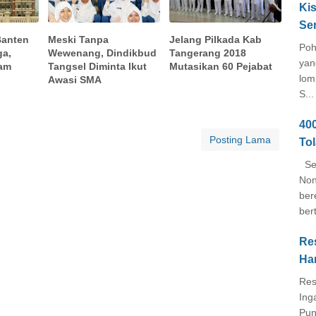
Kis
Se
Banten
Meski Tanpa
Jelang Pilkada Kab
Poh
ga,
Wewenang, Dindikbud
Tangerang 2018
yan
pam
Tangsel Diminta Ikut
Mutasikan 60 Pejabat
lom
Awasi SMA
S...
40
Posting Lama
To
Seb
Non
ber
ber
Re
Ha
Res
Ing
Pun