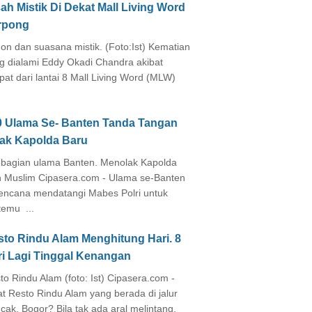
ah Mistik Di Dekat Mall Living Word
rpong
on dan suasana mistik. (Foto:Ist) Kematian
g dialami Eddy Okadi Chandra akibat
pat dari lantai 8 Mall Living Word (MLW)
0 Ulama Se- Banten Tanda Tangan
lak Kapolda Baru
agian ulama Banten. Menolak Kapolda
 Muslim Cipasera.com - Ulama se-Banten
encana mendatangi Mabes Polri untuk
temu ...
sto Rindu Alam Menghitung Hari. 8
ri Lagi Tinggal Kenangan
to Rindu Alam (foto: Ist) Cipasera.com -
at Resto Rindu Alam yang berada di jalur
cak, Bogor? Bila tak ada aral melintang,