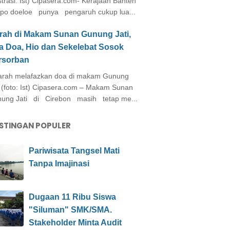
ustrasi: Ist) Cipasera.com- Kerajaan Banten
po doeloe punya pengaruh cukup lua...
arah di Makam Sunan Gunung Jati,
a Doa, Hio dan Sekelebat Sosok
rsorban
rah melafazkan doa di makam Gunung
i (foto: Ist) Cipasera.com – Makam Sunan
ung Jati di Cirebon masih tetap me...
STINGAN POPULER
Pariwisata Tangsel Mati
Tanpa Imajinasi
Dugaan 11 Ribu Siswa
"Siluman" SMK/SMA.
Stakeholder Minta Audit