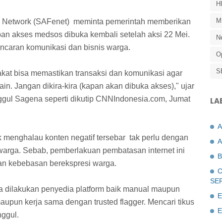
H
M
n Network (SAFenet) meminta pemerintah memberikan
pan akses medsos dibuka kembali setelah aksi 22 Mei.
N
ncaran komunikasi dan bisnis warga.
O
S
kat bisa memastikan transaksi dan komunikasi agar
lain. Jangan dikira-kira (kapan akan dibuka akses)," ujar
nggul Sagena seperti dikutip CNNIndonesia.com, Jumat
LA
k menghalau konten negatif tersebar tak perlu dengan
A
arga. Sebab, pemberlakuan pembatasan internet ini
B
n kebebasan berekspresi warga.
C
SE
a dilakukan penyedia platform baik manual maupun
E
aupun kerja sama dengan trusted flagger. Mencari tikus
E
ggul.