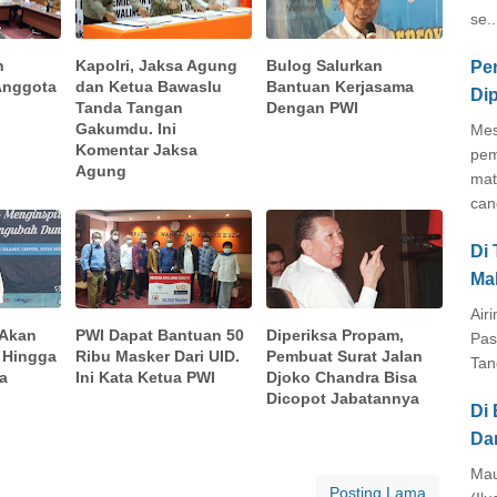
se..
n
Kapolri, Jaksa Agung
Bulog Salurkan
Pe
Anggota
dan Ketua Bawaslu
Bantuan Kerjasama
Di
Tanda Tangan
Dengan PWI
Gakumdu. Ini
Mes
Komentar Jaksa
pem
Agung
mat
cang
Di
Ma
Air
 Akan
PWI Dapat Bantuan 50
Diperiksa Propam,
Pas
 Hingga
Ribu Masker Dari UID.
Pembuat Surat Jalan
Tan
a
Ini Kata Ketua PWI
Djoko Chandra Bisa
Dicopot Jabatannya
Di 
Da
Mau
Posting Lama