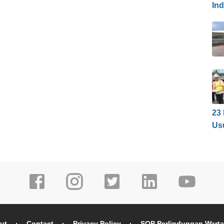
In
23
Us
ut
Contact
Privacy Policy
SOP Perlindungan Wart