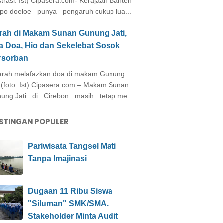
ustrasi: Ist) Cipasera.com- Kerajaan Banten
po doeloe punya pengaruh cukup lua...
arah di Makam Sunan Gunung Jati,
a Doa, Hio dan Sekelebat Sosok
rsorban
rah melafazkan doa di makam Gunung
i (foto: Ist) Cipasera.com – Makam Sunan
ung Jati di Cirebon masih tetap me...
STINGAN POPULER
Pariwisata Tangsel Mati
Tanpa Imajinasi
Dugaan 11 Ribu Siswa
"Siluman" SMK/SMA.
Stakeholder Minta Audit