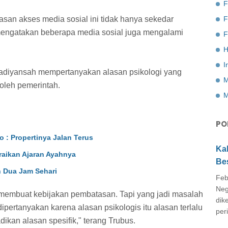
F
an akses media sosial ini tidak hanya sekedar
 mengatakan beberapa media sosial juga mengalami
F
H
I
adiyansah mempertanyakan alasan psikologi yang
M
oleh pemerintah.
M
PO
o : Propertinya Jalan Terus
Ka
raikan Ajaran Ayahnya
Be
 Dua Jam Sehari
Feb
Neg
 membuat kebijakan pembatasan. Tapi yang jadi masalah
dik
dipertanyakan karena alasan psikologis itu alasan terlalu
peri
dikan alasan spesifik," terang Trubus.