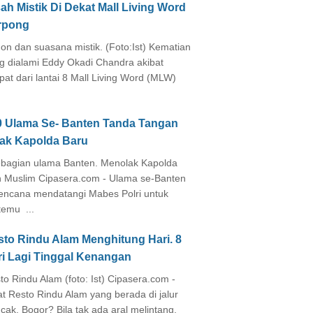
ah Mistik Di Dekat Mall Living Word
rpong
on dan suasana mistik. (Foto:Ist) Kematian
g dialami Eddy Okadi Chandra akibat
pat dari lantai 8 Mall Living Word (MLW)
0 Ulama Se- Banten Tanda Tangan
lak Kapolda Baru
agian ulama Banten. Menolak Kapolda
 Muslim Cipasera.com - Ulama se-Banten
encana mendatangi Mabes Polri untuk
temu ...
sto Rindu Alam Menghitung Hari. 8
ri Lagi Tinggal Kenangan
to Rindu Alam (foto: Ist) Cipasera.com -
at Resto Rindu Alam yang berada di jalur
cak, Bogor? Bila tak ada aral melintang,