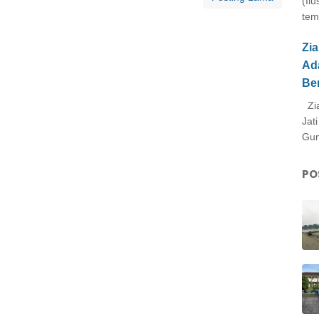
(Il
tem
Zi
Ad
Be
Zia
Jat
Gun
PO