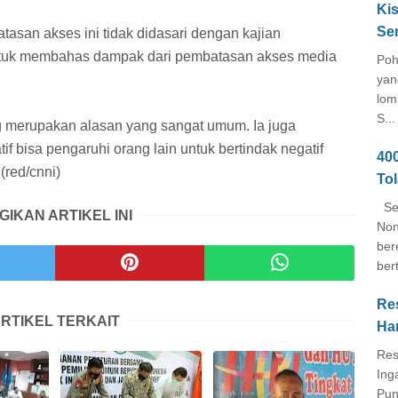
Kis
Se
asan akses ini tidak didasari dengan kajian
untuk membahas dampak dari pembatasan akses media
Poh
yan
lom
S...
 merupakan alasan yang sangat umum. Ia juga
if bisa pengaruhi orang lain untuk bertindak negatif
40
(red/cnni)
To
Seb
GIKAN ARTIKEL INI
Non
ber
ber
Re
RTIKEL TERKAIT
Ha
Res
Ing
Pun