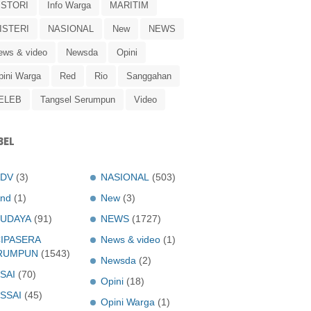
ISTORI
Info Warga
MARITIM
ISTERI
NASIONAL
New
NEWS
ews & video
Newsda
Opini
pini Warga
Red
Rio
Sanggahan
ELEB
Tangsel Serumpun
Video
BEL
ADV
(3)
NASIONAL
(503)
nd
(1)
New
(3)
UDAYA
(91)
NEWS
(1727)
IPASERA
News & video
(1)
RUMPUN
(1543)
Newsda
(2)
SAI
(70)
Opini
(18)
SSAI
(45)
Opini Warga
(1)