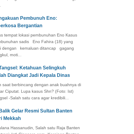
.
ngakuan Pembunuh Eno:
perkosa Bergantian
s tempat lokasi pembunuhan Eno Kasus
bunuhan sadis Eno Fahira (18) yang
i dengan kemaluan ditancap gagang
kul, moti...
 Tangsel: Ketahuan Selingkuh
lah Diangkat Jadi Kepala Dinas
in saat berbincang dengan anak buahnya di
ar Ciputat. Lupa kasus Shn? (Foto: Ist)
gsel -Salah satu cara agar kredibili...
Balik Gelar Resmi Sultan Banten
ri Mekkah
lana Hassanudin, Salah satu Raja Banten