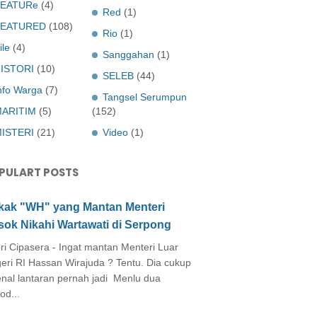
EATURe
(4)
Red
(1)
FEATURED
(108)
Rio
(1)
ile
(4)
Sanggahan
(1)
ISTORI
(10)
SELEB
(44)
nfo Warga
(7)
Tangsel Serumpun
ARITIM
(5)
(152)
ISTERI
(21)
Video
(1)
PULART POSTS
kak "WH" yang Mantan Menteri
sok Nikahi Wartawati di Serpong
ri Cipasera - Ingat mantan Menteri Luar
eri RI Hassan Wirajuda ? Tentu. Dia cukup
enal lantaran pernah jadi Menlu dua
od...