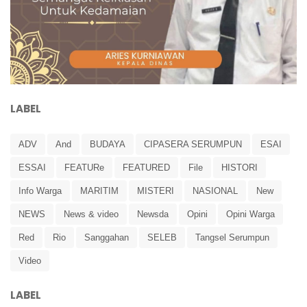
LABEL
ADV
And
BUDAYA
CIPASERA SERUMPUN
ESAI
ESSAI
FEATURe
FEATURED
File
HISTORI
Info Warga
MARITIM
MISTERI
NASIONAL
New
NEWS
News & video
Newsda
Opini
Opini Warga
Red
Rio
Sanggahan
SELEB
Tangsel Serumpun
Video
LABEL