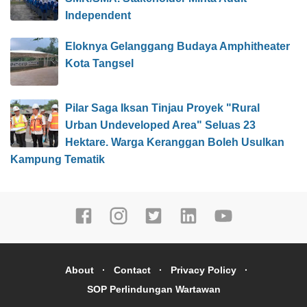
Independent
Eloknya Gelanggang Budaya Amphitheater
Kota Tangsel
Pilar Saga Iksan Tinjau Proyek "Rural
Urban Undeveloped Area" Seluas 23
Hektare. Warga Keranggan Boleh Usulkan
Kampung Tematik
About
Contact
Privacy Policy
SOP Perlindungan Wartawan