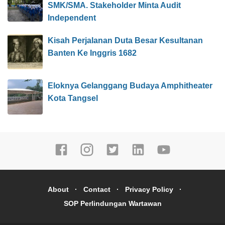
SMK/SMA. Stakeholder Minta Audit
Independent
Kisah Perjalanan Duta Besar Kesultanan
Banten Ke Inggris 1682
Eloknya Gelanggang Budaya Amphitheater
Kota Tangsel
About
Contact
Privacy Policy
SOP Perlindungan Wartawan