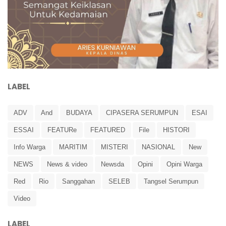
LABEL
ADV
And
BUDAYA
CIPASERA SERUMPUN
ESAI
ESSAI
FEATURe
FEATURED
File
HISTORI
Info Warga
MARITIM
MISTERI
NASIONAL
New
NEWS
News & video
Newsda
Opini
Opini Warga
Red
Rio
Sanggahan
SELEB
Tangsel Serumpun
Video
LABEL