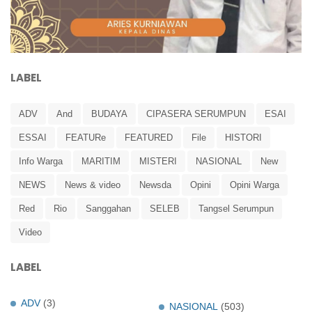
LABEL
ADV
And
BUDAYA
CIPASERA SERUMPUN
ESAI
ESSAI
FEATURe
FEATURED
File
HISTORI
Info Warga
MARITIM
MISTERI
NASIONAL
New
NEWS
News & video
Newsda
Opini
Opini Warga
Red
Rio
Sanggahan
SELEB
Tangsel Serumpun
Video
LABEL
ADV
(3)
NASIONAL
(503)