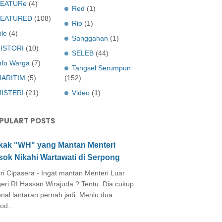
EATURe
(4)
Red
(1)
FEATURED
(108)
Rio
(1)
ile
(4)
Sanggahan
(1)
ISTORI
(10)
SELEB
(44)
nfo Warga
(7)
Tangsel Serumpun
ARITIM
(5)
(152)
ISTERI
(21)
Video
(1)
PULART POSTS
kak "WH" yang Mantan Menteri
sok Nikahi Wartawati di Serpong
ri Cipasera - Ingat mantan Menteri Luar
eri RI Hassan Wirajuda ? Tentu. Dia cukup
enal lantaran pernah jadi Menlu dua
od...