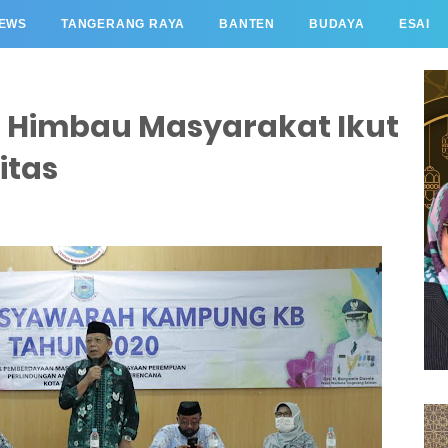
EWS
TANGERANG RAYA
BANTEN
BUDAYA
ESAI
 Himbau Masyarakat Ikut
itas