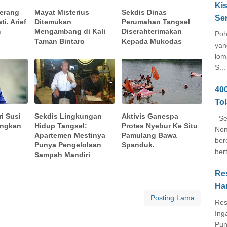
Kis
erang
Mayat Misterius
Sekdis Dinas
Se
ti. Arief
Ditemukan
Perumahan Tangsel
m
Mengambang di Kali
Diserahterimakan
Poh
Taman Bintaro
Kepada Mukodas
yan
lom
S...
40
To
i Susi
Sekdis Lingkungan
Aktivis Ganespa
Seb
angkan
Hidup Tangsel:
Protes Nyebur Ke Situ
Non
Apartemen Mestinya
Pamulang Bawa
ber
Punya Pengelolaan
Spanduk.
ber
Sampah Mandiri
Re
Ha
Posting Lama
Res
Ing
Pun