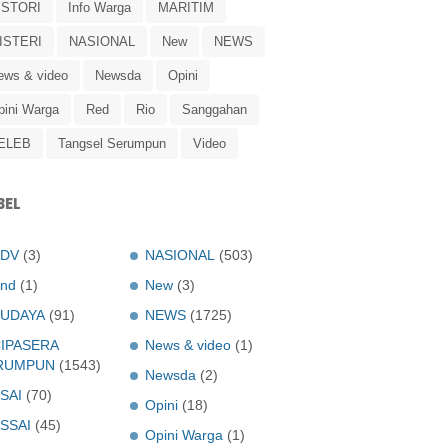
ISTORI
Info Warga
MARITIM
ISTERI
NASIONAL
New
NEWS
ews & video
Newsda
Opini
pini Warga
Red
Rio
Sanggahan
ELEB
Tangsel Serumpun
Video
BEL
ADV
(3)
NASIONAL
(503)
nd
(1)
New
(3)
UDAYA
(91)
NEWS
(1725)
IPASERA
News & video
(1)
RUMPUN
(1543)
Newsda
(2)
SAI
(70)
Opini
(18)
SSAI
(45)
Opini Warga
(1)