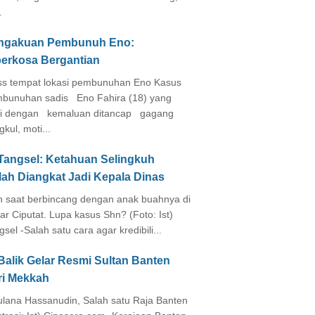
.
ngakuan Pembunuh Eno:
perkosa Bergantian
s tempat lokasi pembunuhan Eno Kasus
bunuhan sadis Eno Fahira (18) yang
i dengan kemaluan ditancap gagang
kul, moti...
 Tangsel: Ketahuan Selingkuh
lah Diangkat Jadi Kepala Dinas
in saat berbincang dengan anak buahnya di
ar Ciputat. Lupa kasus Shn? (Foto: Ist)
gsel -Salah satu cara agar kredibili...
Balik Gelar Resmi Sultan Banten
ri Mekkah
lana Hassanudin, Salah satu Raja Banten