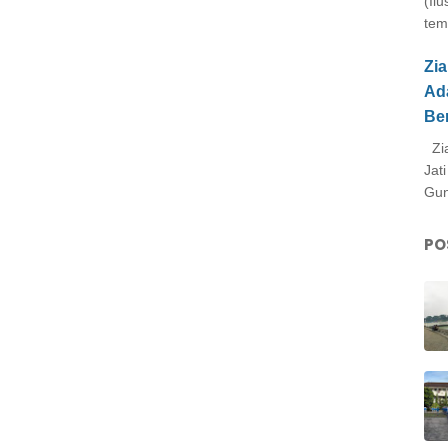
(Il
tem
Zi
Ad
Be
Zia
Jat
Gun
PO