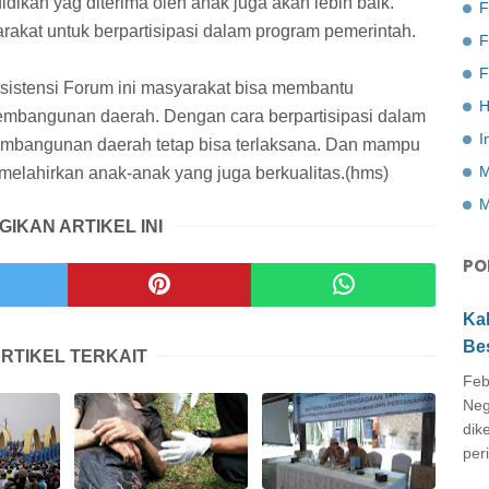
idikan yag diterima oleh anak juga akan lebih baik.
F
akat untuk berpartisipasi dalam program pemerintah.
F
istensi Forum ini masyarakat bisa membantu
H
embangunan daerah. Dengan cara berpartisipasi dalam
I
embangunan daerah tetap bisa terlaksana. Dan mampu
M
melahirkan anak-anak yang juga berkualitas.(hms)
M
GIKAN ARTIKEL INI
PO
Ka
Be
RTIKEL TERKAIT
Feb
Neg
dik
peri