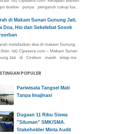
ustrasi: Ist) Cipasera.com- Kerajaan Banten
po doeloe punya pengaruh cukup lua...
arah di Makam Sunan Gunung Jati,
a Doa, Hio dan Sekelebat Sosok
rsorban
rah melafazkan doa di makam Gunung
i (foto: Ist) Cipasera.com – Makam Sunan
ung Jati di Cirebon masih tetap me...
STINGAN POPULER
Pariwisata Tangsel Mati
Tanpa Imajinasi
Dugaan 11 Ribu Siswa
"Siluman" SMK/SMA.
Stakeholder Minta Audit