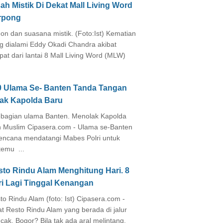
ah Mistik Di Dekat Mall Living Word
rpong
on dan suasana mistik. (Foto:Ist) Kematian
g dialami Eddy Okadi Chandra akibat
pat dari lantai 8 Mall Living Word (MLW)
0 Ulama Se- Banten Tanda Tangan
lak Kapolda Baru
agian ulama Banten. Menolak Kapolda
 Muslim Cipasera.com - Ulama se-Banten
encana mendatangi Mabes Polri untuk
temu ...
sto Rindu Alam Menghitung Hari. 8
ri Lagi Tinggal Kenangan
to Rindu Alam (foto: Ist) Cipasera.com -
at Resto Rindu Alam yang berada di jalur
cak, Bogor? Bila tak ada aral melintang,