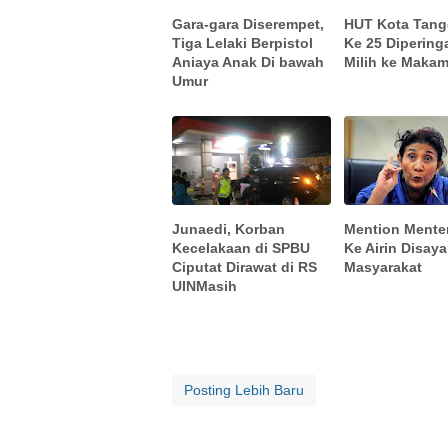
Gara-gara Diserempet,
HUT Kota Tang
Tiga Lelaki Berpistol
Ke 25 Diperinga
Aniaya Anak Di bawah
Milih ke Maka
Umur
Junaedi, Korban
Mention Menter
Kecelakaan di SPBU
Ke Airin Disay
Ciputat Dirawat di RS
Masyarakat
UINMasih
Posting Lebih Baru