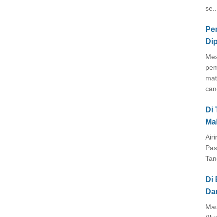
se..
Pe
Di
Mes
pem
mat
cang
Di
Ma
Air
Pas
Tan
Di 
Da
Mau