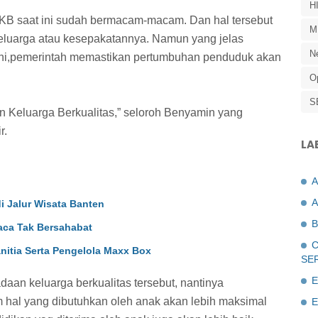
H
B saat ini sudah bermacam-macam. Dan hal tersebut
M
keluarga atau kesepakatannya. Namun yang jelas
N
 ini,pemerintah memastikan pertumbuhan penduduk akan
O
S
kan Keluarga Berkualitas,” seloroh Benyamin yang
r.
LA
A
di Jalur Wisata Banten
B
aca Tak Bersahabat
C
nitia Serta Pengelola Maxx Box
SE
E
an keluarga berkualitas tersebut, nantinya
 hal yang dibutuhkan oleh anak akan lebih maksimal
E