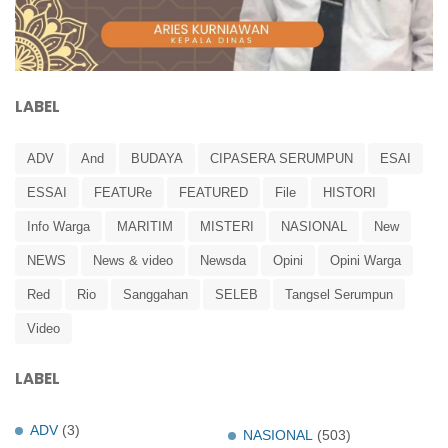
LABEL
ADV
And
BUDAYA
CIPASERA SERUMPUN
ESAI
ESSAI
FEATURe
FEATURED
File
HISTORI
Info Warga
MARITIM
MISTERI
NASIONAL
New
NEWS
News & video
Newsda
Opini
Opini Warga
Red
Rio
Sanggahan
SELEB
Tangsel Serumpun
Video
LABEL
ADV
(3)
NASIONAL
(503)