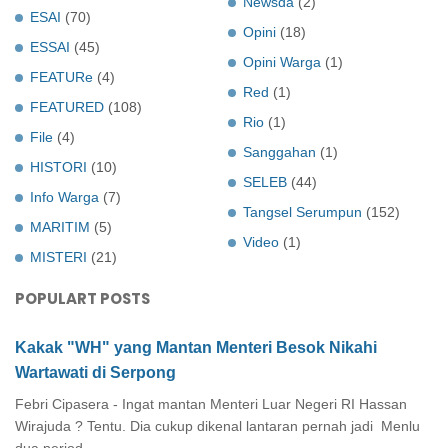
Newsda
(2)
ESAI
(70)
Opini
(18)
ESSAI
(45)
Opini Warga
(1)
FEATURe
(4)
Red
(1)
FEATURED
(108)
Rio
(1)
File
(4)
Sanggahan
(1)
HISTORI
(10)
SELEB
(44)
Info Warga
(7)
Tangsel Serumpun
(152)
MARITIM
(5)
Video
(1)
MISTERI
(21)
POPULART POSTS
Kakak "WH" yang Mantan Menteri Besok Nikahi
Wartawati di Serpong
Febri Cipasera - Ingat mantan Menteri Luar Negeri RI Hassan
Wirajuda ? Tentu. Dia cukup dikenal lantaran pernah jadi Menlu
dua period...