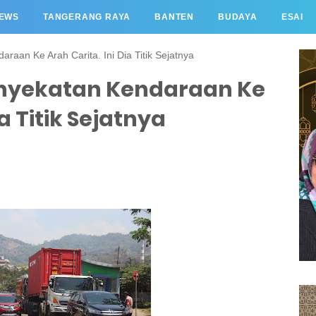
EWS
TANGERANG RAYA
BANTEN
BUDAYA
ESAI
raan Ke Arah Carita. Ini Dia Titik Sejatnya
enyekatan Kendaraan Ke
ia Titik Sejatnya