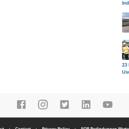
In
23
Us
ut
Contact
Privacy Policy
SOP Perlindungan Wart