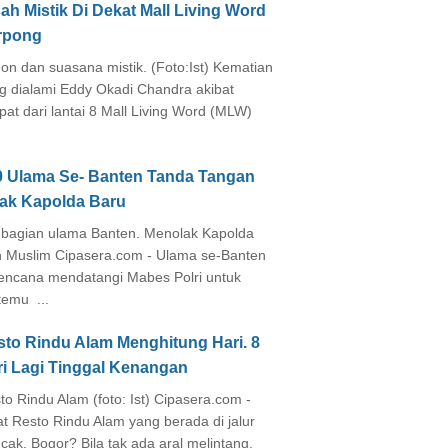
ah Mistik Di Dekat Mall Living Word
rpong
on dan suasana mistik. (Foto:Ist) Kematian
g dialami Eddy Okadi Chandra akibat
pat dari lantai 8 Mall Living Word (MLW)
0 Ulama Se- Banten Tanda Tangan
lak Kapolda Baru
agian ulama Banten. Menolak Kapolda
 Muslim Cipasera.com - Ulama se-Banten
encana mendatangi Mabes Polri untuk
temu ...
sto Rindu Alam Menghitung Hari. 8
ri Lagi Tinggal Kenangan
to Rindu Alam (foto: Ist) Cipasera.com -
at Resto Rindu Alam yang berada di jalur
cak, Bogor? Bila tak ada aral melintang,