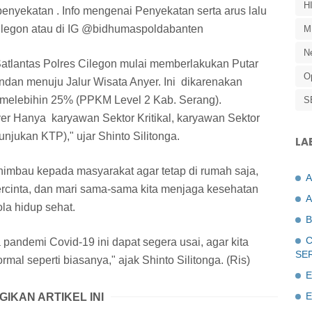
H
nyekatan . Info mengenai Penyekatan serta arus lalu
escilegon atau di IG @bidhumaspoldabanten
M
N
Satlantas Polres Cilegon mulai memberlakukan Putar
O
dan menuju Jalur Wisata Anyer. Ini dikarenakan
 melebihin 25% (PPKM Level 2 Kab. Serang).
S
er Hanya karyawan Sektor Kritikal, karyawan Sektor
njukan KTP)," ujar Shinto Silitonga.
LA
himbau kepada masyarakat agar tetap di rumah saja,
rcinta, dan mari sama-sama kita menjaga kesehatan
A
la hidup sehat.
B
C
andemi Covid-19 ini dapat segera usai, agar kita
SE
mal seperti biasanya," ajak Shinto Silitonga. (Ris)
E
E
GIKAN ARTIKEL INI