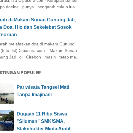
ustrasi: Ist) Cipasera.com- Kerajaan Banten
po doeloe punya pengaruh cukup lua...
arah di Makam Sunan Gunung Jati,
a Doa, Hio dan Sekelebat Sosok
rsorban
rah melafazkan doa di makam Gunung
i (foto: Ist) Cipasera.com – Makam Sunan
ung Jati di Cirebon masih tetap me...
STINGAN POPULER
Pariwisata Tangsel Mati
Tanpa Imajinasi
Dugaan 11 Ribu Siswa
"Siluman" SMK/SMA.
Stakeholder Minta Audit