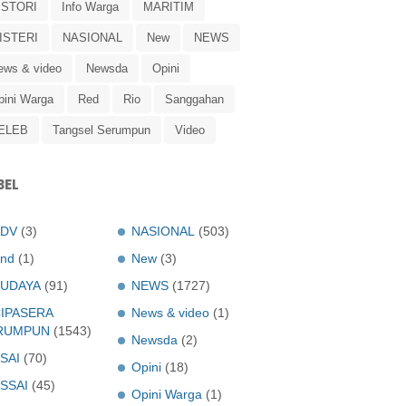
ISTORI
Info Warga
MARITIM
ISTERI
NASIONAL
New
NEWS
ews & video
Newsda
Opini
pini Warga
Red
Rio
Sanggahan
ELEB
Tangsel Serumpun
Video
BEL
ADV
(3)
NASIONAL
(503)
nd
(1)
New
(3)
UDAYA
(91)
NEWS
(1727)
IPASERA
News & video
(1)
RUMPUN
(1543)
Newsda
(2)
SAI
(70)
Opini
(18)
SSAI
(45)
Opini Warga
(1)