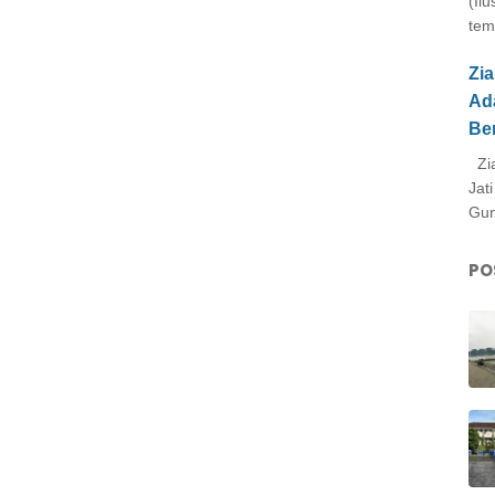
(Il
tem
Zi
Ad
Be
Zia
Jat
Gun
PO