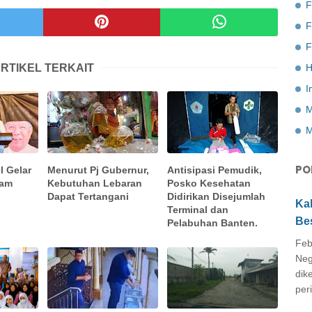
F
F
RTIKEL TERKAIT
H
I
M
M
PO
l Gelar
Menurut Pj Gubernur,
Antisipasi Pemudik,
lam
Kebutuhan Lebaran
Posko Kesehatan
Dapat Tertangani
Didirikan Disejumlah
Ka
Terminal dan
Be
Pelabuhan Banten.
Feb
Neg
dik
peri