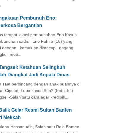
.
ngakuan Pembunuh Eno:
perkosa Bergantian
s tempat lokasi pembunuhan Eno Kasus
bunuhan sadis Eno Fahira (18) yang
i dengan kemaluan ditancap gagang
kul, moti...
 Tangsel: Ketahuan Selingkuh
lah Diangkat Jadi Kepala Dinas
in saat berbincang dengan anak buahnya di
ar Ciputat. Lupa kasus Shn? (Foto: Ist)
gsel -Salah satu cara agar kredibili...
Balik Gelar Resmi Sultan Banten
ri Mekkah
lana Hassanudin, Salah satu Raja Banten