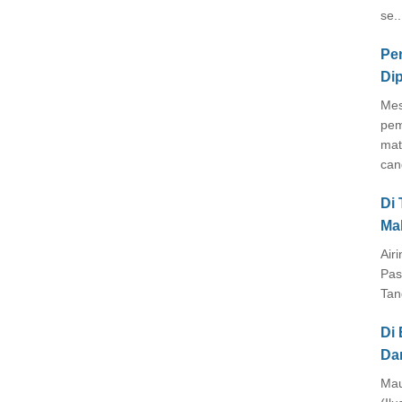
se..
Pe
Di
Mes
pem
mat
cang
Di
Ma
Air
Pas
Tan
Di 
Da
Mau