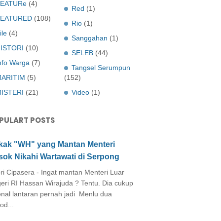
EATURe
(4)
Red
(1)
FEATURED
(108)
Rio
(1)
ile
(4)
Sanggahan
(1)
ISTORI
(10)
SELEB
(44)
nfo Warga
(7)
Tangsel Serumpun
ARITIM
(5)
(152)
ISTERI
(21)
Video
(1)
PULART POSTS
kak "WH" yang Mantan Menteri
sok Nikahi Wartawati di Serpong
ri Cipasera - Ingat mantan Menteri Luar
eri RI Hassan Wirajuda ? Tentu. Dia cukup
enal lantaran pernah jadi Menlu dua
od...