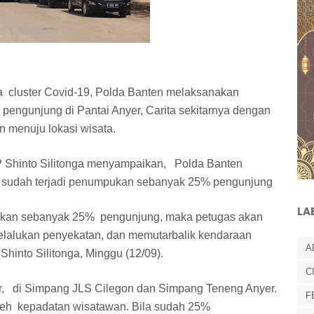
a cluster Covid-19, Polda Banten melaksanakan
engunjung di Pantai Anyer, Carita sekitarnya dengan
 menuju lokasi wisata.
 Shinto Silitonga menyampaikan, Polda Banten
a sudah terjadi penumpukan sebanyak 25% pengunjung
LA
pukan sebanyak 25% pengunjung, maka petugas akan
lalukan penyekatan, dan memutarbalik kendaraan
A
Shinto Silitonga, Minggu (12/09).
C
er, di Simpang JLS Cilegon dan Simpang Teneng Anyer.
F
leh kepadatan wisatawan. Bila sudah 25%