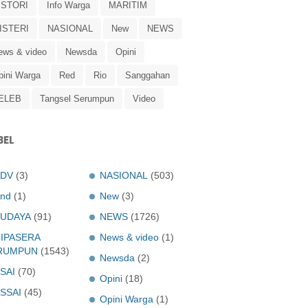
ISTORI
Info Warga
MARITIM
ISTERI
NASIONAL
New
NEWS
ews & video
Newsda
Opini
pini Warga
Red
Rio
Sanggahan
ELEB
Tangsel Serumpun
Video
BEL
ADV
(3)
NASIONAL
(503)
nd
(1)
New
(3)
UDAYA
(91)
NEWS
(1726)
IPASERA
News & video
(1)
RUMPUN
(1543)
Newsda
(2)
SAI
(70)
Opini
(18)
SSAI
(45)
Opini Warga
(1)