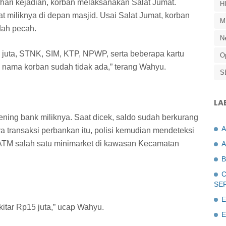
hari kejadian, korban melaksanakan Salat Jumat.
H
 miliknya di depan masjid. Usai Salat Jumat, korban
M
dah pecah.
N
p8 juta, STNK, SIM, KTP, NPWP, serta beberapa kartu
O
 nama korban sudah tidak ada,” terang Wahyu.
S
LA
ing bank miliknya. Saat dicek, saldo sudah berkurang
 transaksi perbankan itu, polisi kemudian mendeteksi
i ATM salah satu minimarket di kawasan Kecamatan
A
B
C
SE
E
kitar Rp15 juta,” ucap Wahyu.
E