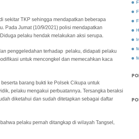
F
 di sekitar TKP sehingga mendapatkan beberapa
F
u. Pada Jumat (10/9/2021) polisi mendapatkan
H
 Diduga pelaku hendak melakukan aksi serupa.
I
M
dan penggeledahan terhadap pelaku, didapati pelaku
M
odifikasi untuk mencongkel dan memecahkan kaca
PO
eserta barang bukti ke Polsek Cikupa untuk
dik, pelaku mengakui perbuatannya. Tersangka beraksi
dah diketahui dan sudah ditetapkan sebagai daftar
PO
i bahwa pelaku pernah ditangkap di wilayah Tangsel,