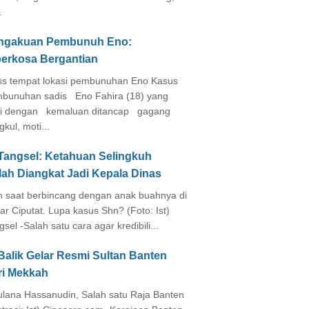
.
ngakuan Pembunuh Eno:
perkosa Bergantian
s tempat lokasi pembunuhan Eno Kasus
bunuhan sadis Eno Fahira (18) yang
i dengan kemaluan ditancap gagang
kul, moti...
 Tangsel: Ketahuan Selingkuh
lah Diangkat Jadi Kepala Dinas
in saat berbincang dengan anak buahnya di
ar Ciputat. Lupa kasus Shn? (Foto: Ist)
gsel -Salah satu cara agar kredibili...
Balik Gelar Resmi Sultan Banten
ri Mekkah
lana Hassanudin, Salah satu Raja Banten