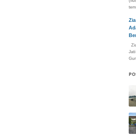
(Il
tem
Zi
Ad
Be
Zia
Jat
Gun
PO