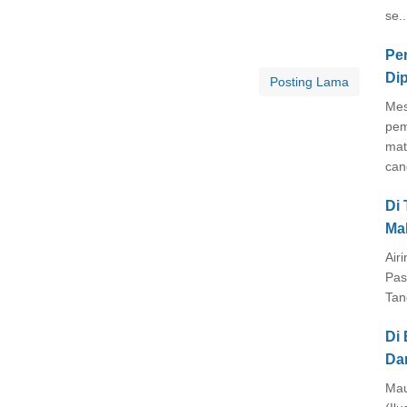
se..
Pe
Di
Posting Lama
Mes
pem
mat
cang
Di
Ma
Air
Pas
Tan
Di 
Da
Mau