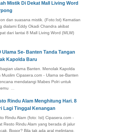
ah Mistik Di Dekat Mall Living Word
rpong
on dan suasana mistik. (Foto:Ist) Kematian
g dialami Eddy Okadi Chandra akibat
pat dari lantai 8 Mall Living Word (MLW)
0 Ulama Se- Banten Tanda Tangan
lak Kapolda Baru
agian ulama Banten. Menolak Kapolda
 Muslim Cipasera.com - Ulama se-Banten
encana mendatangi Mabes Polri untuk
temu ...
sto Rindu Alam Menghitung Hari. 8
ri Lagi Tinggal Kenangan
to Rindu Alam (foto: Ist) Cipasera.com -
at Resto Rindu Alam yang berada di jalur
cak, Bogor? Bila tak ada aral melintang,