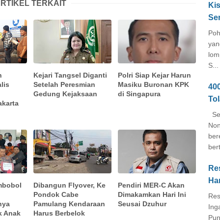
RTIKEL TERKAIT
Kis
Se
Poh
yan
lom
S...
n
Kejari Tangsel Diganti
Polri Siap Kejar Harun
lis
Setelah Peresmian
Masiku Buronan KPK
40
Gedung Kejaksaan
di Singapura
To
akarta
Seb
Non
ber
ber
Re
Ha
mbobol
Dibangun Flyover, Ke
Pendiri MER-C Akan
l
Pondok Cabe
Dimakamkan Hari Ini
Res
nya
Pamulang Kendaraan
Seusai Dzuhur
Ing
k Anak
Harus Berbelok
Pun