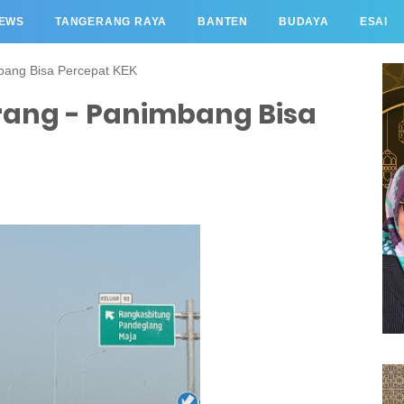
EWS
TANGERANG RAYA
BANTEN
BUDAYA
ESAI
mbang Bisa Percepat KEK
Serang - Panimbang Bisa