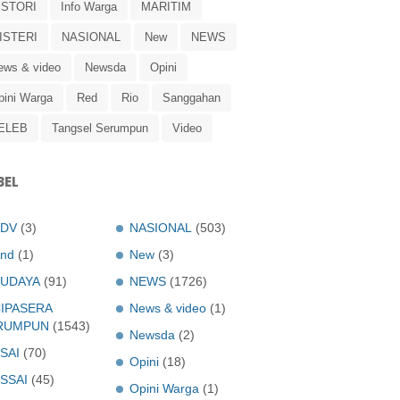
ISTORI
Info Warga
MARITIM
ISTERI
NASIONAL
New
NEWS
ews & video
Newsda
Opini
pini Warga
Red
Rio
Sanggahan
ELEB
Tangsel Serumpun
Video
BEL
ADV
(3)
NASIONAL
(503)
nd
(1)
New
(3)
UDAYA
(91)
NEWS
(1726)
IPASERA
News & video
(1)
RUMPUN
(1543)
Newsda
(2)
SAI
(70)
Opini
(18)
SSAI
(45)
Opini Warga
(1)