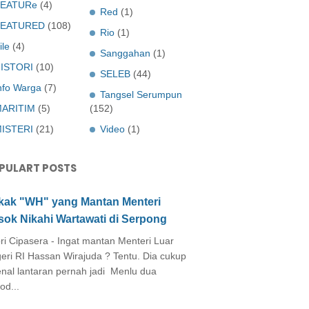
EATURe
(4)
Red
(1)
FEATURED
(108)
Rio
(1)
ile
(4)
Sanggahan
(1)
ISTORI
(10)
SELEB
(44)
nfo Warga
(7)
Tangsel Serumpun
ARITIM
(5)
(152)
ISTERI
(21)
Video
(1)
PULART POSTS
kak "WH" yang Mantan Menteri
sok Nikahi Wartawati di Serpong
ri Cipasera - Ingat mantan Menteri Luar
eri RI Hassan Wirajuda ? Tentu. Dia cukup
enal lantaran pernah jadi Menlu dua
od...