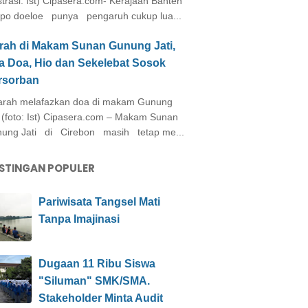
ustrasi: Ist) Cipasera.com- Kerajaan Banten
po doeloe punya pengaruh cukup lua...
arah di Makam Sunan Gunung Jati,
a Doa, Hio dan Sekelebat Sosok
rsorban
rah melafazkan doa di makam Gunung
i (foto: Ist) Cipasera.com – Makam Sunan
ung Jati di Cirebon masih tetap me...
STINGAN POPULER
Pariwisata Tangsel Mati
Tanpa Imajinasi
Dugaan 11 Ribu Siswa
"Siluman" SMK/SMA.
Stakeholder Minta Audit