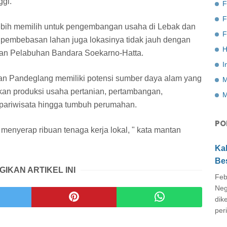
ggi.
F
lebih memilih untuk pengembangan usaha di Lebak dan
F
h pembebasan lahan juga lokasinya tidak jauh dengan
H
dan Pelabuhan Bandara Soekarno-Hatta.
I
dan Pandeglang memiliki potensi sumber daya alam yang
M
an produksi usaha pertanian, pertambangan,
M
 pariwisata hingga tumbuh perumahan.
PO
 menyerap ribuan tenaga kerja lokal, " kata mantan
Ka
Be
GIKAN ARTIKEL INI
Feb
Neg
dik
peri