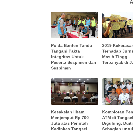
A
Polda Banten Tanda
2019 Kekerasa
Tangani Pakta
Terhadap Jurna
Integritas Untuk
Masih Tinggi.
Peserta Sespimen dan
Terbanyak di J
Sespimen
Kesaksian Ilham,
Komplotan Pe
Menjemput Rp 700
ATM di Tangse
Juta atas Perintah
Digulung. Duit
Kadinkes Tangsel
Sebagian untu