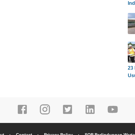
In
23
Us
ut
Contact
Privacy Policy
SOP Perlindungan Wart