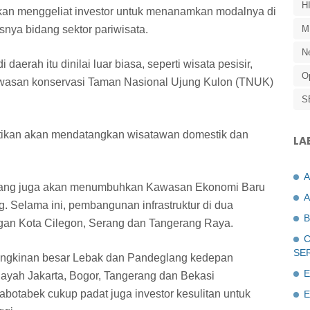
H
kan menggeliat investor untuk menanamkan modalnya di
snya bidang sektor pariwisata.
M
N
i daerah itu dinilai luar biasa, seperti wisata pesisir,
O
kawasan konservasi Taman Nasional Ujung Kulon (TNUK)
S
pastikan akan mendatangkan wisatawan domestik dan
LA
mbang juga akan menumbuhkan Kawasan Ekonomi Baru
A
 Selama ini, pembangunan infrastruktur di dua
B
engan Kota Cilegon, Serang dan Tangerang Raya.
C
SE
ungkinan besar Lebak dan Pandeglang kedepan
E
yah Jakarta, Bogor, Tangerang dan Bekasi
abotabek cukup padat juga investor kesulitan untuk
E