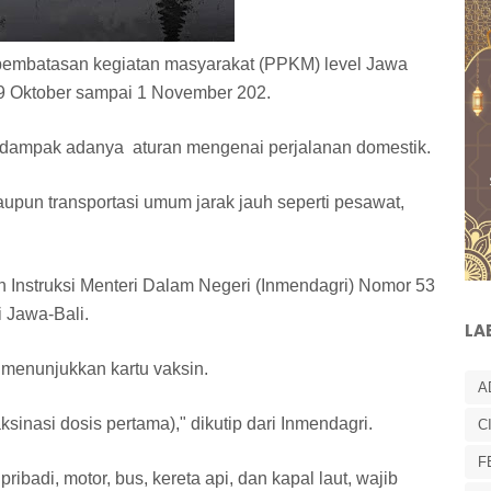
embatasan kegiatan masyarakat (PPKM) level Jawa
 19 Oktober sampai 1 November 202.
dampak adanya aturan mengenai perjalanan domestik.
aupun transportasi umum jarak jauh seperti pesawat,
n Instruksi Menteri Dalam Negeri (Inmendagri) Nomor 53
 Jawa-Bali.
LA
 menunjukkan kartu vaksin.
A
sinasi dosis pertama)," dikutip dari Inmendagri.
C
F
ibadi, motor, bus, kereta api, dan kapal laut, wajib