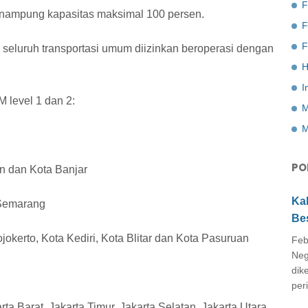
F
nampung kapasitas maksimal 100 persen.
F
 seluruh transportasi umum diizinkan beroperasi dengan
H
I
 level 1 dan 2:
M
M
PO
n dan Kota Banjar
Ka
 Semarang
Be
okerto, Kota Kediri, Kota Blitar dan Kota Pasuruan
Feb
Neg
dik
peri
ta Barat, Jakarta Timur, Jakarta Selatan, Jakarta Utara