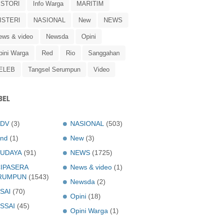
ISTORI
Info Warga
MARITIM
ISTERI
NASIONAL
New
NEWS
ews & video
Newsda
Opini
pini Warga
Red
Rio
Sanggahan
ELEB
Tangsel Serumpun
Video
BEL
ADV
(3)
NASIONAL
(503)
nd
(1)
New
(3)
UDAYA
(91)
NEWS
(1725)
IPASERA
News & video
(1)
RUMPUN
(1543)
Newsda
(2)
SAI
(70)
Opini
(18)
SSAI
(45)
Opini Warga
(1)