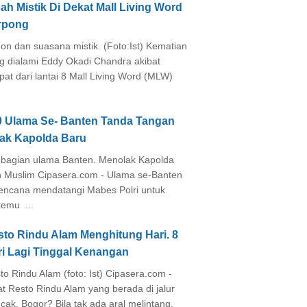
ah Mistik Di Dekat Mall Living Word
rpong
on dan suasana mistik. (Foto:Ist) Kematian
g dialami Eddy Okadi Chandra akibat
pat dari lantai 8 Mall Living Word (MLW)
0 Ulama Se- Banten Tanda Tangan
lak Kapolda Baru
agian ulama Banten. Menolak Kapolda
 Muslim Cipasera.com - Ulama se-Banten
encana mendatangi Mabes Polri untuk
temu ...
sto Rindu Alam Menghitung Hari. 8
ri Lagi Tinggal Kenangan
to Rindu Alam (foto: Ist) Cipasera.com -
at Resto Rindu Alam yang berada di jalur
cak, Bogor? Bila tak ada aral melintang,