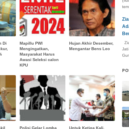
(Il
tem
Zi
Ad
Be
Zia
h Di
Mapillu PWI
Hujan Akhir Desember,
kur,
Mengingatkan,
Mengantar Bens Leo
Jat
%
Masyarakat Harus
Gun
Awasi Seleksi calon
KPU
PO
kil
Polisi Gelar Lomba
Untuk Ketiga Kali,