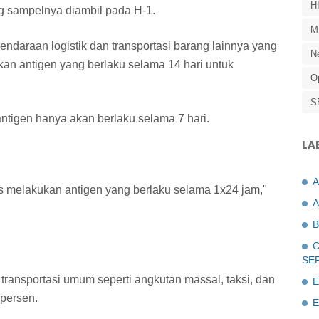
H
ng sampelnya diambil pada H-1.
M
 kendaraan logistik dan transportasi barang lainnya yang
N
an antigen yang berlaku selama 14 hari untuk
O
S
 antigen hanya akan berlaku selama 7 hari.
LA
us melakukan antigen yang berlaku selama 1x24 jam,"
A
B
C
SE
transportasi umum seperti angkutan massal, taksi, dan
E
persen.
E