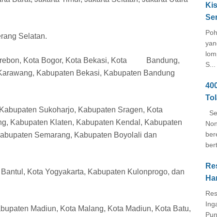
Kis
Se
Poh
erang Selatan.
yan
lom
 Cirebon, Kota Bogor, Kota Bekasi, Kota Bandung,
S...
 Karawang, Kabupaten Bekasi, Kabupaten Bandung
40
To
 Kabupaten Sukoharjo, Kabupaten Sragen, Kota
Seb
ang, Kabupaten Klaten, Kabupaten Kendal, Kabupaten
Non
ber
abupaten Semarang, Kabupaten Boyolali dan
ber
Re
Bantul, Kota Yogyakarta, Kabupaten Kulonprogo, dan
Ha
Res
Ing
abupaten Madiun, Kota Malang, Kota Madiun, Kota Batu,
Pun