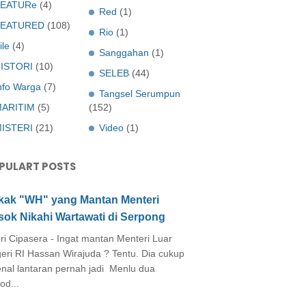
EATURe
(4)
Red
(1)
FEATURED
(108)
Rio
(1)
ile
(4)
Sanggahan
(1)
ISTORI
(10)
SELEB
(44)
nfo Warga
(7)
Tangsel Serumpun
ARITIM
(5)
(152)
ISTERI
(21)
Video
(1)
PULART POSTS
kak "WH" yang Mantan Menteri
sok Nikahi Wartawati di Serpong
ri Cipasera - Ingat mantan Menteri Luar
eri RI Hassan Wirajuda ? Tentu. Dia cukup
enal lantaran pernah jadi Menlu dua
od...