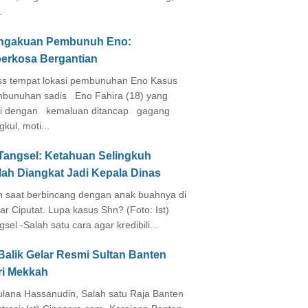
.
ngakuan Pembunuh Eno:
perkosa Bergantian
s tempat lokasi pembunuhan Eno Kasus
bunuhan sadis Eno Fahira (18) yang
i dengan kemaluan ditancap gagang
kul, moti...
 Tangsel: Ketahuan Selingkuh
lah Diangkat Jadi Kepala Dinas
in saat berbincang dengan anak buahnya di
ar Ciputat. Lupa kasus Shn? (Foto: Ist)
gsel -Salah satu cara agar kredibili...
Balik Gelar Resmi Sultan Banten
ri Mekkah
lana Hassanudin, Salah satu Raja Banten