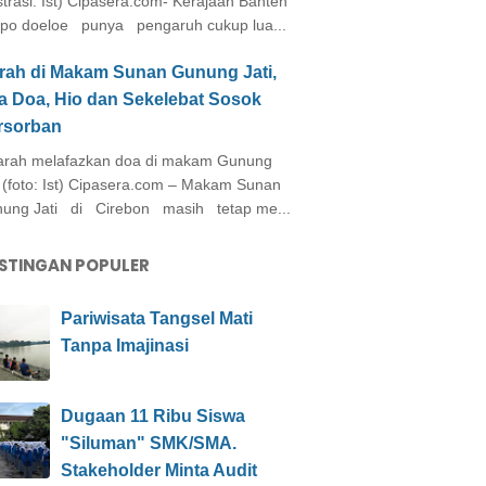
ustrasi: Ist) Cipasera.com- Kerajaan Banten
po doeloe punya pengaruh cukup lua...
arah di Makam Sunan Gunung Jati,
a Doa, Hio dan Sekelebat Sosok
rsorban
rah melafazkan doa di makam Gunung
i (foto: Ist) Cipasera.com – Makam Sunan
ung Jati di Cirebon masih tetap me...
STINGAN POPULER
Pariwisata Tangsel Mati
Tanpa Imajinasi
Dugaan 11 Ribu Siswa
"Siluman" SMK/SMA.
Stakeholder Minta Audit