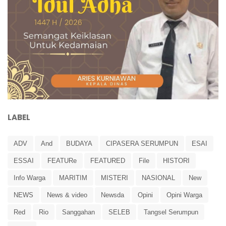
LABEL
ADV
And
BUDAYA
CIPASERA SERUMPUN
ESAI
ESSAI
FEATURe
FEATURED
File
HISTORI
Info Warga
MARITIM
MISTERI
NASIONAL
New
NEWS
News & video
Newsda
Opini
Opini Warga
Red
Rio
Sanggahan
SELEB
Tangsel Serumpun