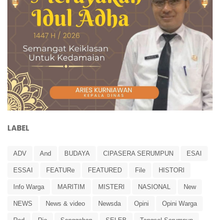
LABEL
ADV
And
BUDAYA
CIPASERA SERUMPUN
ESAI
ESSAI
FEATURe
FEATURED
File
HISTORI
Info Warga
MARITIM
MISTERI
NASIONAL
New
NEWS
News & video
Newsda
Opini
Opini Warga