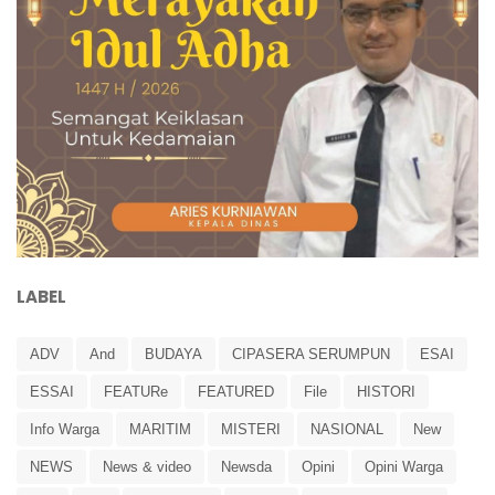
LABEL
ADV
And
BUDAYA
CIPASERA SERUMPUN
ESAI
ESSAI
FEATURe
FEATURED
File
HISTORI
Info Warga
MARITIM
MISTERI
NASIONAL
New
NEWS
News & video
Newsda
Opini
Opini Warga