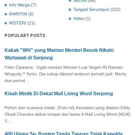
SELEB
(44)
Info Warga
(7)
Tangsel Serumpun
(152)
MARITIM
(5)
Video
(1)
MISTERI
(21)
POPULART POSTS
Kakak "WH" yang Mantan Menteri Besok Nikahi
Wartawati di Serpong
Febri Cipasera - Ingat mantan Menteri Luar Negeri RI Hassan
Wirajuda ? Tentu. Dia cukup dikenal lantaran pernah jadi Menlu
dua period...
Kisah Mistik Di Dekat Mall Living Word Serpong
Pohon dan suasana mistik. (Foto:Ist) Kematian yang dialami Eddy
Okadi Chandra akibat lompat dari lantai 8 Mall Living Word (MLW)
S...
400 Ulama Se- Banten Tanda Tangan Tolak Kapolda