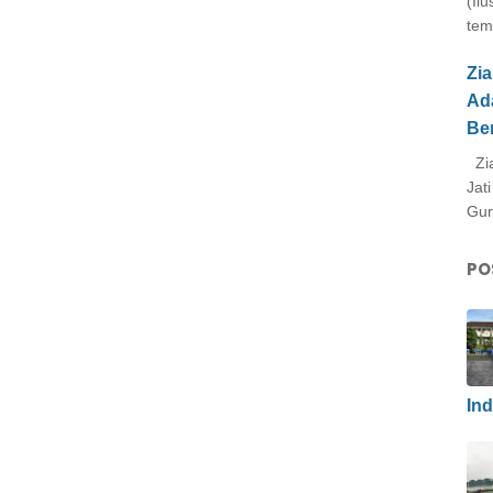
(Il
tem
Zi
Ad
Be
Zia
Jat
Gun
PO
In