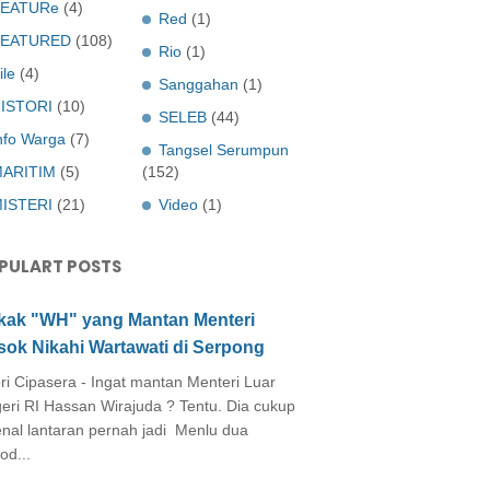
EATURe
(4)
Red
(1)
FEATURED
(108)
Rio
(1)
ile
(4)
Sanggahan
(1)
ISTORI
(10)
SELEB
(44)
nfo Warga
(7)
Tangsel Serumpun
ARITIM
(5)
(152)
ISTERI
(21)
Video
(1)
PULART POSTS
kak "WH" yang Mantan Menteri
sok Nikahi Wartawati di Serpong
ri Cipasera - Ingat mantan Menteri Luar
eri RI Hassan Wirajuda ? Tentu. Dia cukup
enal lantaran pernah jadi Menlu dua
od...