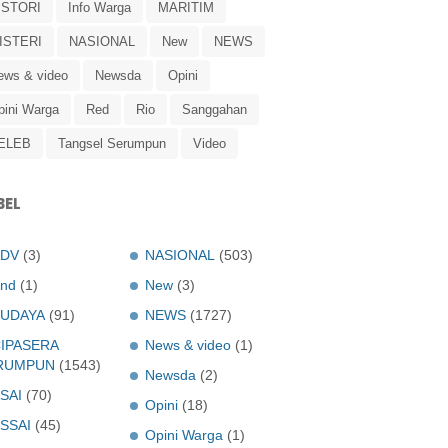
ISTORI
Info Warga
MARITIM
ISTERI
NASIONAL
New
NEWS
ews & video
Newsda
Opini
pini Warga
Red
Rio
Sanggahan
ELEB
Tangsel Serumpun
Video
BEL
ADV
(3)
NASIONAL
(503)
nd
(1)
New
(3)
UDAYA
(91)
NEWS
(1727)
IPASERA
News & video
(1)
RUMPUN
(1543)
Newsda
(2)
SAI
(70)
Opini
(18)
SSAI
(45)
Opini Warga
(1)