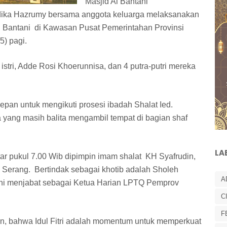
Masjid Al Bantani
dika Hazrumy bersama anggota keluarga melaksanakan
Al Bantani di Kawasan Pusat Pemerintahan Provinsi
5) pagi.
 istri, Adde Rosi Khoerunnisa, dan 4 putra-putri mereka
pan untuk mengikuti prosesi ibadah Shalat Ied.
tra yang masih balita mengambil tempat di bagian shaf
LA
tar pukul 7.00 Wib dipimpin imam shalat KH Syafrudin,
Serang. Bertindak sebagai khotib adalah Sholeh
A
kini menjabat sebagai Ketua Harian LPTQ Pemprov
C
F
, bahwa Idul Fitri adalah momentum untuk memperkuat