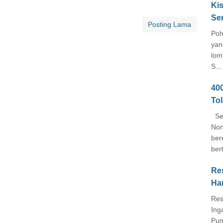
Kis
Se
Posting Lama
Poh
yan
lom
S...
40
To
Seb
Non
ber
ber
Re
Ha
Res
Ing
Pun