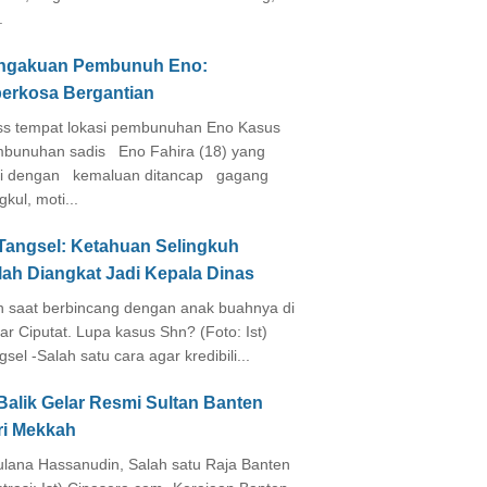
.
ngakuan Pembunuh Eno:
perkosa Bergantian
s tempat lokasi pembunuhan Eno Kasus
bunuhan sadis Eno Fahira (18) yang
i dengan kemaluan ditancap gagang
kul, moti...
 Tangsel: Ketahuan Selingkuh
lah Diangkat Jadi Kepala Dinas
in saat berbincang dengan anak buahnya di
ar Ciputat. Lupa kasus Shn? (Foto: Ist)
gsel -Salah satu cara agar kredibili...
Balik Gelar Resmi Sultan Banten
ri Mekkah
lana Hassanudin, Salah satu Raja Banten