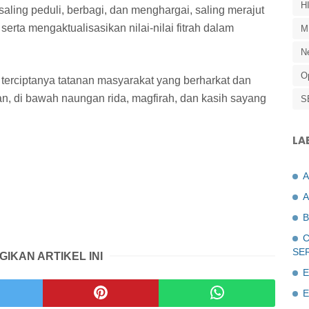
H
aling peduli, berbagi, dan menghargai, saling merajut
rta mengaktualisasikan nilai-nilai fitrah dalam
M
N
O
 terciptanya tatanan masyarakat yang berharkat dan
n, di bawah naungan rida, magfirah, dan kasih sayang
S
LA
A
B
C
SE
GIKAN ARTIKEL INI
E
E