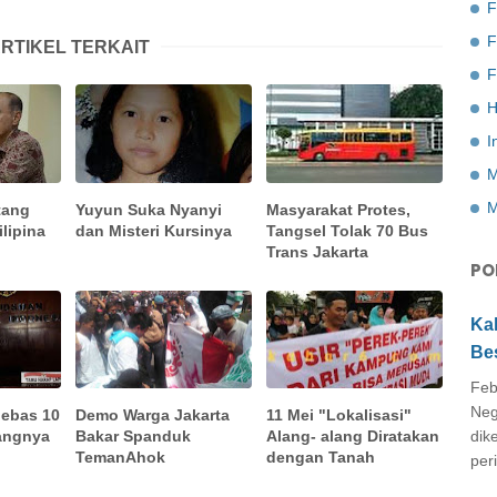
F
RTIKEL TERKAIT
F
H
I
M
M
tang
Yuyun Suka Nyanyi
Masyarakat Protes,
ilipina
dan Misteri Kursinya
Tangsel Tolak 70 Bus
Trans Jakarta
PO
Ka
Be
Feb
Neg
bebas 10
Demo Warga Jakarta
11 Mei "Lokalisasi"
dik
rangnya
Bakar Spanduk
Alang- alang Diratakan
TemanAhok
dengan Tanah
peri