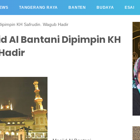
EWS
TANGERANG RAYA
BANTEN
BUDAYA
ESAI
 Dipimpin KH Safrudin. Wagub Hadir
jid Al Bantani Dipimpin KH
Hadir