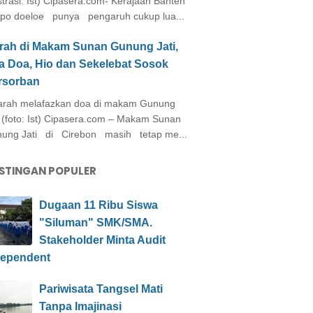
ustrasi: Ist) Cipasera.com- Kerajaan Banten
po doeloe punya pengaruh cukup lua...
arah di Makam Sunan Gunung Jati,
a Doa, Hio dan Sekelebat Sosok
rsorban
rah melafazkan doa di makam Gunung
i (foto: Ist) Cipasera.com – Makam Sunan
ung Jati di Cirebon masih tetap me...
STINGAN POPULER
Dugaan 11 Ribu Siswa
"Siluman" SMK/SMA.
Stakeholder Minta Audit
dependent
Pariwisata Tangsel Mati
Tanpa Imajinasi