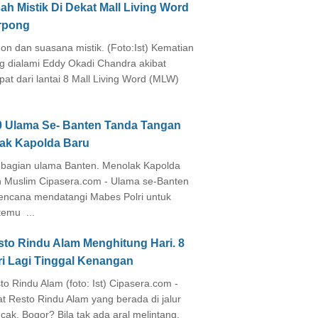
ah Mistik Di Dekat Mall Living Word
rpong
on dan suasana mistik. (Foto:Ist) Kematian
g dialami Eddy Okadi Chandra akibat
pat dari lantai 8 Mall Living Word (MLW)
0 Ulama Se- Banten Tanda Tangan
lak Kapolda Baru
agian ulama Banten. Menolak Kapolda
 Muslim Cipasera.com - Ulama se-Banten
encana mendatangi Mabes Polri untuk
temu ...
sto Rindu Alam Menghitung Hari. 8
ri Lagi Tinggal Kenangan
to Rindu Alam (foto: Ist) Cipasera.com -
at Resto Rindu Alam yang berada di jalur
cak, Bogor? Bila tak ada aral melintang,