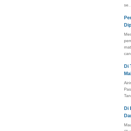
se..
Pe
Di
Mes
pem
mat
cang
Di
Ma
Air
Pas
Tan
Di 
Da
Mau