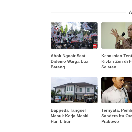
A
Ahok Ngacir Saat
Kesaksian Ten
Didemo Warga Luar
Kivlan Zen di F
Batang
Selatan
Bappeda Tangsel
Ternyata, Pem
Masuk Kerja Meski
Sandera Itu O
Hari Libur
Prabowo