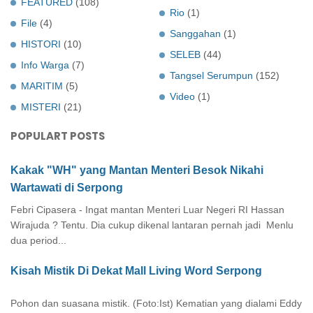
FEATURED
(108)
Rio
(1)
File
(4)
Sanggahan
(1)
HISTORI
(10)
SELEB
(44)
Info Warga
(7)
Tangsel Serumpun
(152)
MARITIM
(5)
Video
(1)
MISTERI
(21)
POPULART POSTS
Kakak "WH" yang Mantan Menteri Besok Nikahi
Wartawati di Serpong
Febri Cipasera - Ingat mantan Menteri Luar Negeri RI Hassan
Wirajuda ? Tentu. Dia cukup dikenal lantaran pernah jadi Menlu
dua period...
Kisah Mistik Di Dekat Mall Living Word Serpong
Pohon dan suasana mistik. (Foto:Ist) Kematian yang dialami Eddy