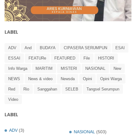
LABEL
ADV
And
BUDAYA
CIPASERA SERUMPUN
ESAI
ESSAI
FEATURe
FEATURED
File
HISTORI
Info Warga
MARITIM
MISTERI
NASIONAL
New
NEWS
News & video
Newsda
Opini
Opini Warga
Red
Rio
Sanggahan
SELEB
Tangsel Serumpun
Video
LABEL
ADV
(3)
NASIONAL
(503)