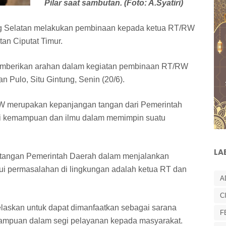
Pilar saat sambutan. (Foto: A.Syatiri)
ng Selatan melakukan pembinaan kepada ketua RT/RW
an Ciputat Timur.
memberikan arahan dalam kegiatan pembinaan RT/RW
n Pulo, Situ Gintung, Senin (20/6).
 merupakan kepanjangan tangan dari Pemerintah
li kemampuan dan ilmu dalam memimpin suatu
LA
tangan Pemerintah Daerah dalam menjalankan
 permasalahan di lingkungan adalah ketua RT dan
A
C
elaskan untuk dapat dimanfaatkan sebagai sarana
F
ampuan dalam segi pelayanan kepada masyarakat.