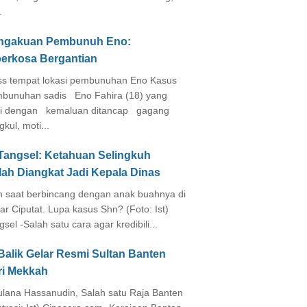
.
ngakuan Pembunuh Eno:
perkosa Bergantian
s tempat lokasi pembunuhan Eno Kasus
bunuhan sadis Eno Fahira (18) yang
i dengan kemaluan ditancap gagang
kul, moti...
 Tangsel: Ketahuan Selingkuh
lah Diangkat Jadi Kepala Dinas
in saat berbincang dengan anak buahnya di
ar Ciputat. Lupa kasus Shn? (Foto: Ist)
gsel -Salah satu cara agar kredibili...
Balik Gelar Resmi Sultan Banten
ri Mekkah
lana Hassanudin, Salah satu Raja Banten