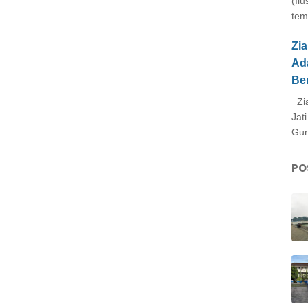
(Il
tem
Zi
Ad
Be
Zia
Jat
Gun
PO