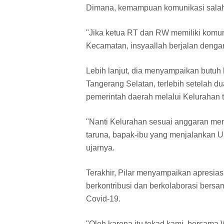
Dimana, kemampuan komunikasi salah 
"Jika ketua RT dan RW memiliki komun
Kecamatan, insyaallah berjalan dengan l
Lebih lanjut, dia menyampaikan butu
Tangerang Selatan, terlebih setelah 
pemerintah daerah melalui Kelurahan
"Nanti Kelurahan sesuai anggaran men
taruna, bapak-ibu yang menjalankan 
ujarnya.
Terakhir, Pilar menyampaikan apresias
berkontribusi dan berkolaborasi ber
Covid-19.
"Oleh karena itu tekad kami, bersama 