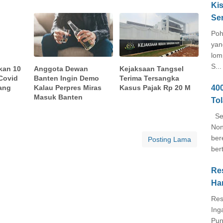
Kis
Se
Poh
yan
lom
S...
kan 10
Anggota Dewan
Kejaksaan Tangsel
 Covid
Banten Ingin Demo
Terima Tersangka
40
ang
Kalau Perpres Miras
Kasus Pajak Rp 20 M
Masuk Banten
To
Seb
Non
ber
Posting Lama
ber
Re
Ha
Res
Ing
Pun