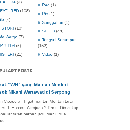
EATURe
(4)
Red
(1)
FEATURED
(108)
Rio
(1)
ile
(4)
Sanggahan
(1)
ISTORI
(10)
SELEB
(44)
nfo Warga
(7)
Tangsel Serumpun
ARITIM
(5)
(152)
ISTERI
(21)
Video
(1)
PULART POSTS
kak "WH" yang Mantan Menteri
sok Nikahi Wartawati di Serpong
ri Cipasera - Ingat mantan Menteri Luar
eri RI Hassan Wirajuda ? Tentu. Dia cukup
enal lantaran pernah jadi Menlu dua
od...