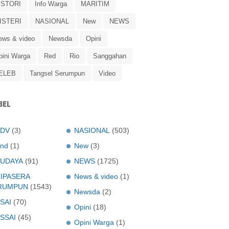
ISTORI
Info Warga
MARITIM
ISTERI
NASIONAL
New
NEWS
ews & video
Newsda
Opini
pini Warga
Red
Rio
Sanggahan
ELEB
Tangsel Serumpun
Video
BEL
ADV
(3)
NASIONAL
(503)
nd
(1)
New
(3)
UDAYA
(91)
NEWS
(1725)
IPASERA
News & video
(1)
RUMPUN
(1543)
Newsda
(2)
SAI
(70)
Opini
(18)
SSAI
(45)
Opini Warga
(1)