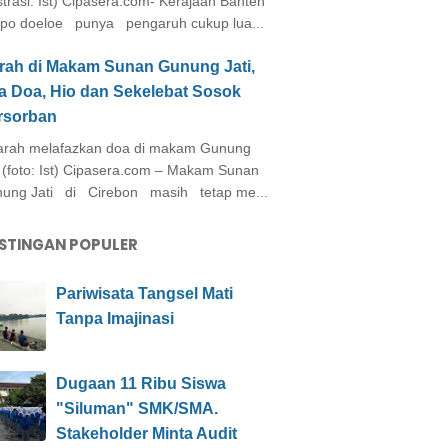
ustrasi: Ist) Cipasera.com- Kerajaan Banten
po doeloe punya pengaruh cukup lua...
arah di Makam Sunan Gunung Jati,
a Doa, Hio dan Sekelebat Sosok
rsorban
rah melafazkan doa di makam Gunung
i (foto: Ist) Cipasera.com – Makam Sunan
ung Jati di Cirebon masih tetap me...
STINGAN POPULER
Pariwisata Tangsel Mati
Tanpa Imajinasi
Dugaan 11 Ribu Siswa
"Siluman" SMK/SMA.
Stakeholder Minta Audit