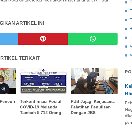
F
F
GIKAN ARTIKEL INI
H
I
M
M
RTIKEL TERKAIT
PO
Ka
Be
 Pencuri
Terkonfirmasi Positif
PUB Jajagi Kerjasama
Feb
COVID-19 Melandai
Pelatihan Penulisan
Neg
Tambah 5.712 Orang
Dengan JBS
dik
peri