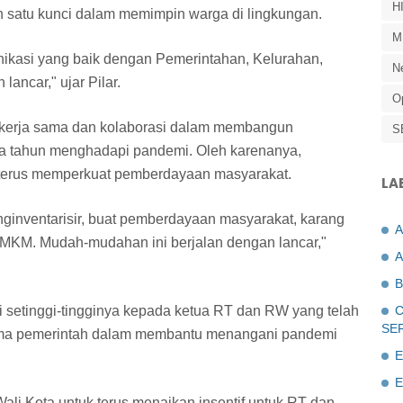
H
satu kunci dalam memimpin warga di lingkungan.
M
ikasi yang baik dengan Pemerintahan, Kelurahan,
N
ancar," ujar Pilar.
O
h kerja sama dan kolaborasi dalam membangun
S
dua tahun menghadapi pandemi. Oleh karenanya,
 terus memperkuat pemberdayaan masyarakat.
LA
ginventarisir, buat pemberdayaan masyarakat, karang
UMKM. Mudah-mudahan ini berjalan dengan lancar,"
A
B
i setinggi-tingginya kepada ketua RT dan RW yang telah
C
SE
sama pemerintah dalam membantu menangani pandemi
E
E
Wali Kota untuk terus menaikan insentif untuk RT dan