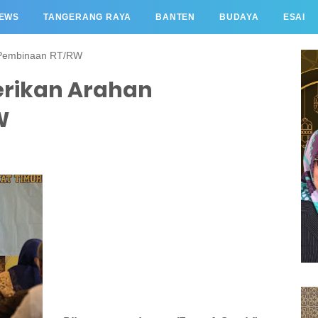
EWS
TANGERANG RAYA
BANTEN
BUDAYA
ESAI
n Pembinaan RT/RW
erikan Arahan
W