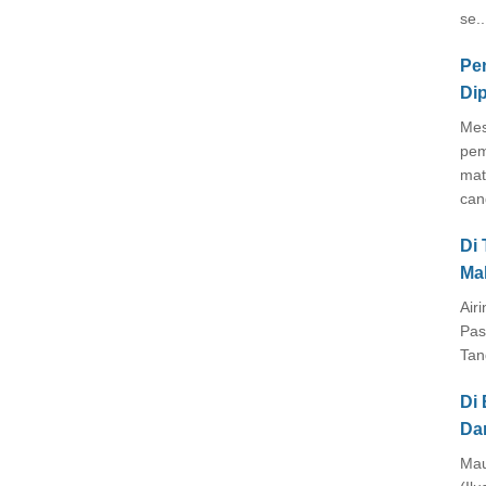
se..
Pe
Di
Mes
pem
mat
cang
Di
Ma
Air
Pas
Tan
Di 
Da
Mau