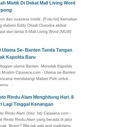
ah Mistik Di Dekat Mall Living Word
rpong
on dan suasana mistik. (Foto:Ist) Kematian
g dialami Eddy Okadi Chandra akibat
pat dari lantai 8 Mall Living Word (MLW)
0 Ulama Se- Banten Tanda Tangan
lak Kapolda Baru
agian ulama Banten. Menolak Kapolda
 Muslim Cipasera.com - Ulama se-Banten
encana mendatangi Mabes Polri untuk
temu ...
sto Rindu Alam Menghitung Hari. 8
ri Lagi Tinggal Kenangan
to Rindu Alam (foto: Ist) Cipasera.com -
at Resto Rindu Alam yang berada di jalur
cak, Bogor? Bila tak ada aral melintang,