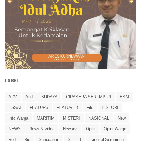
LABEL
ADV
And
BUDAYA
CIPASERA SERUMPUN
ESAI
ESSAI
FEATURe
FEATURED
File
HISTORI
Info Warga
MARITIM
MISTERI
NASIONAL
New
NEWS
News & video
Newsda
Opini
Opini Warga
Red
Rio
Sanggahan
SELEB
Tangsel Serumpun