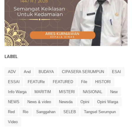
LABEL
ADV
And
BUDAYA
CIPASERA SERUMPUN
ESAI
ESSAI
FEATURe
FEATURED
File
HISTORI
Info Warga
MARITIM
MISTERI
NASIONAL
New
NEWS
News & video
Newsda
Opini
Opini Warga
Red
Rio
Sanggahan
SELEB
Tangsel Serumpun
Video