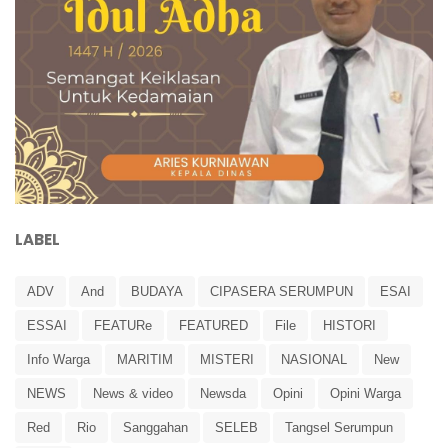
LABEL
ADV
And
BUDAYA
CIPASERA SERUMPUN
ESAI
ESSAI
FEATURe
FEATURED
File
HISTORI
Info Warga
MARITIM
MISTERI
NASIONAL
New
NEWS
News & video
Newsda
Opini
Opini Warga
Red
Rio
Sanggahan
SELEB
Tangsel Serumpun