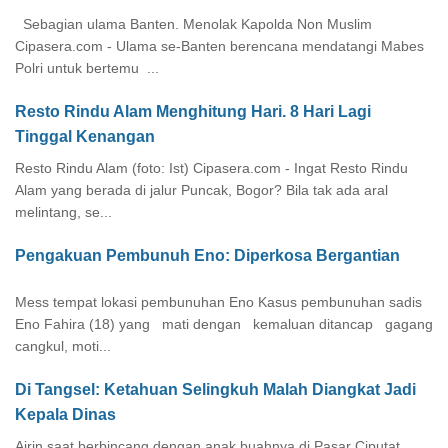
Sebagian ulama Banten. Menolak Kapolda Non Muslim
Cipasera.com - Ulama se-Banten berencana mendatangi Mabes
Polri untuk bertemu ...
Resto Rindu Alam Menghitung Hari. 8 Hari Lagi
Tinggal Kenangan
Resto Rindu Alam (foto: Ist) Cipasera.com - Ingat Resto Rindu
Alam yang berada di jalur Puncak, Bogor? Bila tak ada aral
melintang, se...
Pengakuan Pembunuh Eno: Diperkosa Bergantian
Mess tempat lokasi pembunuhan Eno Kasus pembunuhan sadis
Eno Fahira (18) yang mati dengan kemaluan ditancap gagang
cangkul, moti...
Di Tangsel: Ketahuan Selingkuh Malah Diangkat Jadi
Kepala Dinas
Airin saat berbincang dengan anak buahnya di Pasar Ciputat.