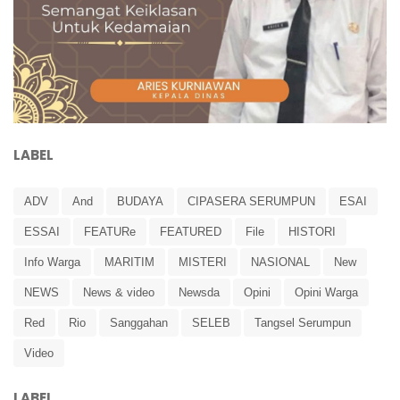
LABEL
ADV
And
BUDAYA
CIPASERA SERUMPUN
ESAI
ESSAI
FEATURe
FEATURED
File
HISTORI
Info Warga
MARITIM
MISTERI
NASIONAL
New
NEWS
News & video
Newsda
Opini
Opini Warga
Red
Rio
Sanggahan
SELEB
Tangsel Serumpun
Video
LABEL