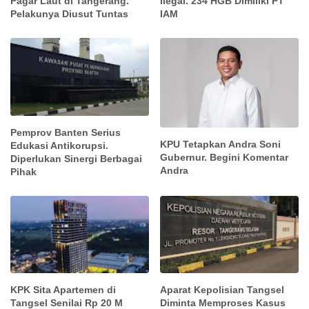
Pagar Laut di Tangerang.
Ilegal. 234 HGB Dimiliki PT
Pelakunya Diusut Tuntas
IAM
Pemprov Banten Serius
KPU Tetapkan Andra Soni
Edukasi Antikorupsi.
Gubernur. Begini Komentar
Diperlukan Sinergi Berbagai
Andra
Pihak
KPK Sita Apartemen di
Aparat Kepolisian Tangsel
Tangsel Senilai Rp 20 M
Diminta Memproses Kasus