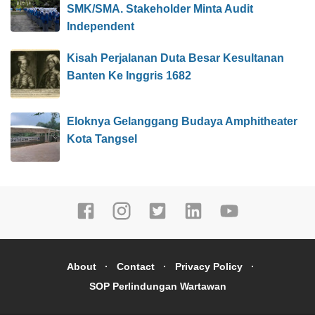
SMK/SMA. Stakeholder Minta Audit
Independent
Kisah Perjalanan Duta Besar Kesultanan
Banten Ke Inggris 1682
Eloknya Gelanggang Budaya Amphitheater
Kota Tangsel
About
Contact
Privacy Policy
SOP Perlindungan Wartawan