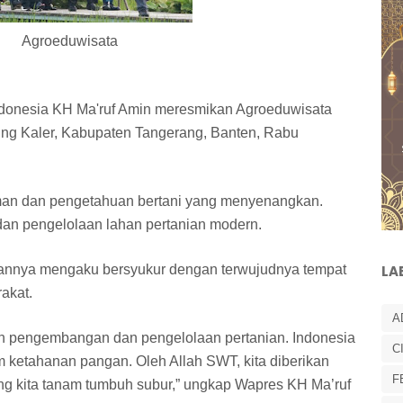
an Agroeduwisata
ndonesia KH Ma'ruf Amin meresmikan Agroeduwisata
ng Kaler, Kabupaten Tangerang, Banten, Rabu
an dan pengetahuan bertani yang menyenangkan.
n pengelolaan lahan pertanian modern.
annya mengaku bersyukur dengan terwujudnya tempat
LA
akat.
A
an pengembangan dan pengelolaan pertanian. Indonesia
C
 ketahanan pangan. Oleh Allah SWT, kita diberikan
F
g kita tanam tumbuh subur,” ungkap Wapres KH Ma’ruf