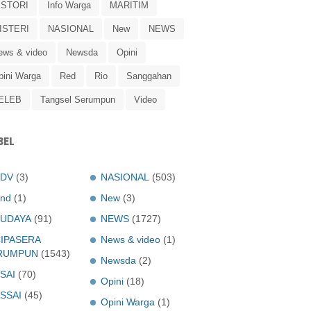
ISTORI
Info Warga
MARITIM
ISTERI
NASIONAL
New
NEWS
ews & video
Newsda
Opini
pini Warga
Red
Rio
Sanggahan
ELEB
Tangsel Serumpun
Video
BEL
ADV
(3)
NASIONAL
(503)
nd
(1)
New
(3)
UDAYA
(91)
NEWS
(1727)
IPASERA
News & video
(1)
RUMPUN
(1543)
Newsda
(2)
SAI
(70)
Opini
(18)
SSAI
(45)
Opini Warga
(1)