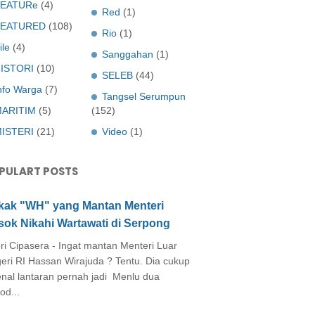
EATURe
(4)
Red
(1)
FEATURED
(108)
Rio
(1)
ile
(4)
Sanggahan
(1)
ISTORI
(10)
SELEB
(44)
nfo Warga
(7)
Tangsel Serumpun
ARITIM
(5)
(152)
ISTERI
(21)
Video
(1)
PULART POSTS
kak "WH" yang Mantan Menteri
sok Nikahi Wartawati di Serpong
ri Cipasera - Ingat mantan Menteri Luar
eri RI Hassan Wirajuda ? Tentu. Dia cukup
enal lantaran pernah jadi Menlu dua
od...