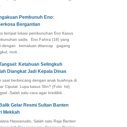
.
ngakuan Pembunuh Eno:
perkosa Bergantian
s tempat lokasi pembunuhan Eno Kasus
bunuhan sadis Eno Fahira (18) yang
i dengan kemaluan ditancap gagang
kul, moti...
 Tangsel: Ketahuan Selingkuh
lah Diangkat Jadi Kepala Dinas
in saat berbincang dengan anak buahnya di
ar Ciputat. Lupa kasus Shn? (Foto: Ist)
gsel -Salah satu cara agar kredibili...
Balik Gelar Resmi Sultan Banten
ri Mekkah
lana Hassanudin, Salah satu Raja Banten