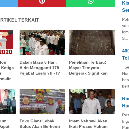
Kis
Se
Poh
RTIKEL TERKAIT
yan
lom
S...
40
To
lon
Dalam Masa 8 Hari,
Penelitian Terbaru:
Seb
 Ketiga
Airin Mengganti 179
Mayat Ternyata
r
Pejabat Eselon II - IV
Bergerak Signifikan
Non
rmulir
ber
ber
Re
Ha
Res
rum
Toko Giant Lebak
Imam Nahrawi Akan
Ing
Dapat
Bulus Akan Berhenti
Ikuti Proses Hukum
Pun