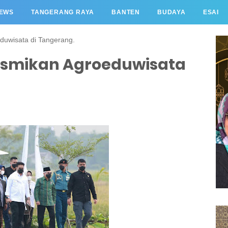
EWS
TANGERANG RAYA
BANTEN
BUDAYA
ESAI
duwisata di Tangerang.
Resmikan Agroeduwisata