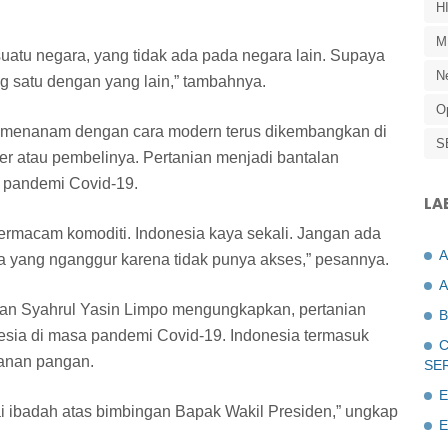
H
M
uatu negara, yang tidak ada pada negara lain. Supaya
N
g satu dengan yang lain,” tambahnya.
O
p menanam dengan cara modern terus dikembangkan di
S
er atau pembelinya. Pertanian menjadi bantalan
 pandemi Covid-19.
LA
bermacam komoditi. Indonesia kaya sekali. Jangan ada
ga yang nganggur karena tidak punya akses,” pesannya.
A
ian Syahrul Yasin Limpo mengungkapkan, pertanian
B
esia di masa pandemi Covid-19. Indonesia termasuk
C
anan pangan.
SE
E
ai ibadah atas bimbingan Bapak Wakil Presiden,” ungkap
E