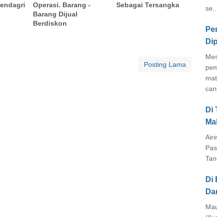
Mendagri
Operasi. Barang -
Sebagai Tersangka
se..
Barang Dijual
Berdiskon
Pe
Di
Mes
Posting Lama
pem
mat
cang
Di
Ma
Air
Pas
Tan
Di 
Da
Mau