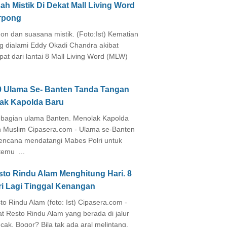
ah Mistik Di Dekat Mall Living Word
rpong
on dan suasana mistik. (Foto:Ist) Kematian
g dialami Eddy Okadi Chandra akibat
pat dari lantai 8 Mall Living Word (MLW)
0 Ulama Se- Banten Tanda Tangan
lak Kapolda Baru
agian ulama Banten. Menolak Kapolda
 Muslim Cipasera.com - Ulama se-Banten
encana mendatangi Mabes Polri untuk
temu ...
sto Rindu Alam Menghitung Hari. 8
ri Lagi Tinggal Kenangan
to Rindu Alam (foto: Ist) Cipasera.com -
at Resto Rindu Alam yang berada di jalur
cak, Bogor? Bila tak ada aral melintang,