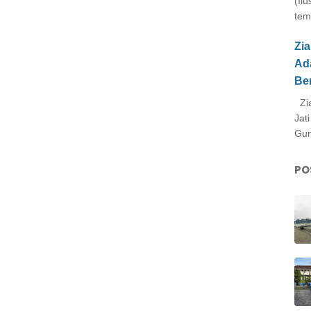
(Il
tem
Zi
Ad
Be
Zia
Jat
Gun
PO