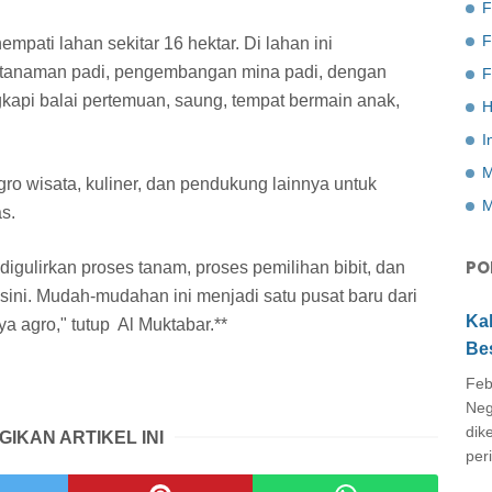
F
pati lahan sekitar 16 hektar. Di lahan ini
n tanaman padi, pengembangan mina padi, dengan
F
engkapi balai pertemuan, saung, tempat bermain anak,
H
I
M
gro wisata, kuliner, dan pendukung lainnya untuk
M
as.
PO
 digulirkan proses tanam, proses pemilihan bibit, dan
 sini. Mudah-mudahan ini menjadi satu pusat baru dari
Ka
a agro," tutup Al Muktabar.**
Be
Feb
Neg
dik
GIKAN ARTIKEL INI
peri