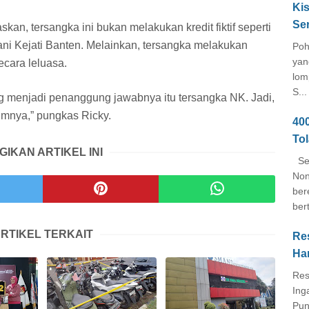
Kis
Se
an, tersangka ini bukan melakukan kredit fiktif seperti
i Kejati Banten. Melainkan, tersangka melakukan
Poh
yan
ecara leluasa.
lom
S...
ng menjadi penanggung jawabnya itu tersangka NK. Jadi,
umnya,” pungkas Ricky.
40
To
GIKAN ARTIKEL INI
Seb
Non
ber
ber
RTIKEL TERKAIT
Re
Ha
Res
Ing
Pun