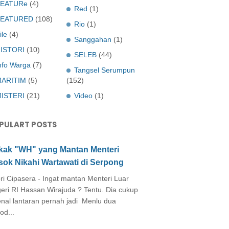
EATURe
(4)
Red
(1)
FEATURED
(108)
Rio
(1)
ile
(4)
Sanggahan
(1)
ISTORI
(10)
SELEB
(44)
nfo Warga
(7)
Tangsel Serumpun
ARITIM
(5)
(152)
ISTERI
(21)
Video
(1)
PULART POSTS
kak "WH" yang Mantan Menteri
sok Nikahi Wartawati di Serpong
ri Cipasera - Ingat mantan Menteri Luar
eri RI Hassan Wirajuda ? Tentu. Dia cukup
enal lantaran pernah jadi Menlu dua
od...