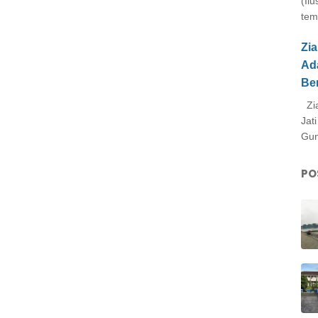
(Il
tem
Zi
Ad
Be
Zia
Jat
Gun
PO