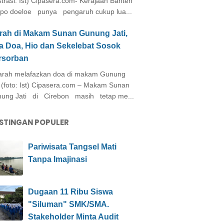
ustrasi: Ist) Cipasera.com- Kerajaan Banten
po doeloe punya pengaruh cukup lua...
arah di Makam Sunan Gunung Jati,
a Doa, Hio dan Sekelebat Sosok
rsorban
rah melafazkan doa di makam Gunung
i (foto: Ist) Cipasera.com – Makam Sunan
ung Jati di Cirebon masih tetap me...
STINGAN POPULER
Pariwisata Tangsel Mati
Tanpa Imajinasi
Dugaan 11 Ribu Siswa
"Siluman" SMK/SMA.
Stakeholder Minta Audit