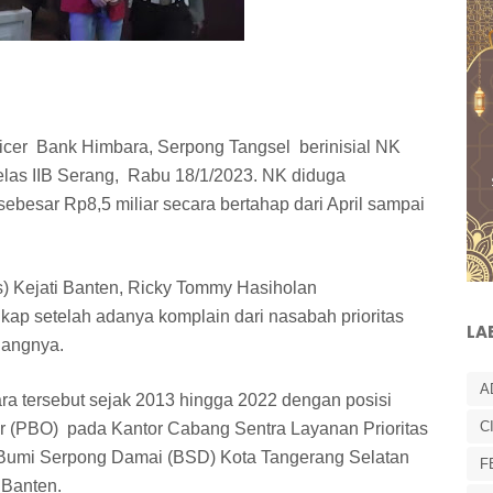
fficer Bank Himbara, Serpong Tangsel berinisial NK
Kelas IIB Serang, Rabu 18/1/2023. NK diduga
ebesar Rp8,5 miliar secara bertahap dari April sampai
) Kejati Banten, Ricky Tommy Hasiholan
p setelah adanya komplain dari nasabah prioritas
LA
uangnya.
A
a tersebut sejak 2013 hingga 2022 dengan posisi
C
cer (PBO) pada Kantor Cabang Sentra Layanan Prioritas
 Bumi Serpong Damai (BSD) Kota Tangerang Selatan
F
 Banten.