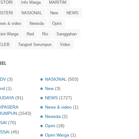
ISTORI
Info Warga
MARITIM
ISTERI
NASIONAL
New
NEWS
ews & video
Newsda
Opini
pini Warga
Red
Rio
Sanggahan
ELEB
Tangsel Serumpun
Video
BEL
ADV
(3)
NASIONAL
(503)
nd
(1)
New
(3)
UDAYA
(91)
NEWS
(1727)
IPASERA
News & video
(1)
RUMPUN
(1543)
Newsda
(2)
SAI
(70)
Opini
(18)
SSAI
(45)
Opini Warga
(1)