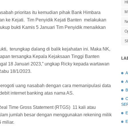
H
M
sabah prioritas itu kemudian pihak Bank Himbara
an ke Kejati. Tim Penyidik Kejati Banten melakukan
N
cukup bukti Kamis 5 Januari Tim Penyidik menaikkan
O
S
kti, terungkap dalang di balik kejahatan ini. Maka NK,
etapan tersangka Kepala Kejaksaan Tinggi Banten
LA
ggal 18 Januari 2023,” ungkap Ricky kepada wartawan
 Rabu 18/1/2023.
A
gerogoti uang nasabah dengan cara memanipulasi data
B
debit internet banking atas nama AS.
C
SE
eal Time Gross Statement (RTGS) 11 kali atau
E
lam jumlah besar dengan menggunakan rekening milik
E
miliar.