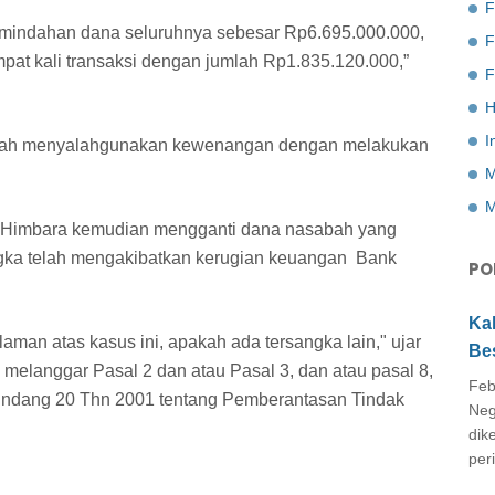
F
pemindahan dana seluruhnya sebesar Rp6.695.000.000,
at kali transaksi dengan jumlah Rp1.835.120.000,”
F
H
I
telah menyalahgunakan kewenangan dengan melakukan
M
M
 Himbara kemudian mengganti dana nasabah yang
gka telah mengakibatkan kerugian keuangan Bank
PO
Ka
aman atas kasus ini, apakah ada tersangka lain," ujar
Be
 melanggar Pasal 2 dan atau Pasal 3, dan atau pasal 8,
Feb
-undang 20 Thn 2001 tentang Pemberantasan Tindak
Neg
dik
peri