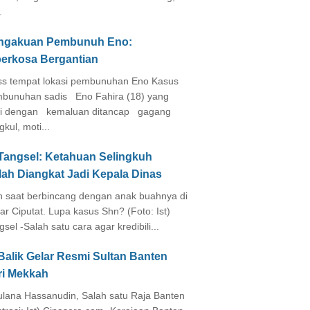
.
ngakuan Pembunuh Eno:
perkosa Bergantian
s tempat lokasi pembunuhan Eno Kasus
bunuhan sadis Eno Fahira (18) yang
i dengan kemaluan ditancap gagang
kul, moti...
 Tangsel: Ketahuan Selingkuh
lah Diangkat Jadi Kepala Dinas
in saat berbincang dengan anak buahnya di
ar Ciputat. Lupa kasus Shn? (Foto: Ist)
gsel -Salah satu cara agar kredibili...
Balik Gelar Resmi Sultan Banten
ri Mekkah
lana Hassanudin, Salah satu Raja Banten