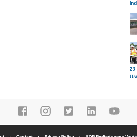
In
23
Us
ut
Contact
Privacy Policy
SOP Perlindungan Wart