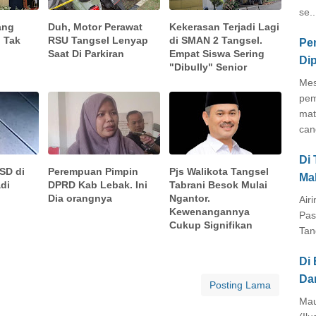
se..
ang
Duh, Motor Perawat
Kekerasan Terjadi Lagi
 Tak
RSU Tangsel Lenyap
di SMAN 2 Tangsel.
Pe
Saat Di Parkiran
Empat Siswa Sering
Di
"Dibully" Senior
Mes
pem
mat
cang
Di
 SD di
Perempuan Pimpin
Pjs Walikota Tangsel
Ma
adi
DPRD Kab Lebak. Ini
Tabrani Besok Mulai
Dia orangnya
Ngantor.
Air
Kewenangannya
Pas
Cukup Signifikan
Tan
Di 
Da
Posting Lama
Mau