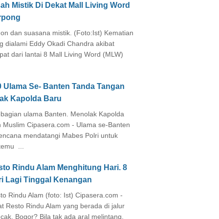
ah Mistik Di Dekat Mall Living Word
rpong
on dan suasana mistik. (Foto:Ist) Kematian
g dialami Eddy Okadi Chandra akibat
pat dari lantai 8 Mall Living Word (MLW)
0 Ulama Se- Banten Tanda Tangan
lak Kapolda Baru
agian ulama Banten. Menolak Kapolda
 Muslim Cipasera.com - Ulama se-Banten
encana mendatangi Mabes Polri untuk
temu ...
sto Rindu Alam Menghitung Hari. 8
ri Lagi Tinggal Kenangan
to Rindu Alam (foto: Ist) Cipasera.com -
at Resto Rindu Alam yang berada di jalur
cak, Bogor? Bila tak ada aral melintang,