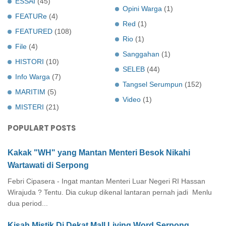
ESSAI
(45)
Opini Warga
(1)
FEATURe
(4)
Red
(1)
FEATURED
(108)
Rio
(1)
File
(4)
Sanggahan
(1)
HISTORI
(10)
SELEB
(44)
Info Warga
(7)
Tangsel Serumpun
(152)
MARITIM
(5)
Video
(1)
MISTERI
(21)
POPULART POSTS
Kakak "WH" yang Mantan Menteri Besok Nikahi
Wartawati di Serpong
Febri Cipasera - Ingat mantan Menteri Luar Negeri RI Hassan
Wirajuda ? Tentu. Dia cukup dikenal lantaran pernah jadi Menlu
dua period...
Kisah Mistik Di Dekat Mall Living Word Serpong