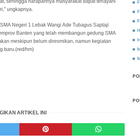
, sehingga harapannya masyarakat dapat terlayani
F
i,” ungkapnya.
F
 SMA Negeri 1 Lebak Wangi Ade Tubagus Saptaji
H
Pemprov Banten yang telah membangun gedung SMA
I
takan meskipun belum diresmikan, namun kegiatan
g baru.(red/hm)
M
M
PO
PO
GIKAN ARTIKEL INI