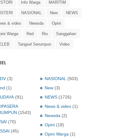
ISTORI
Info Warga
MARITIM
ISTERI
NASIONAL
New
NEWS
ews & video
Newsda
Opini
pini Warga
Red
Rio
Sanggahan
ELEB
Tangsel Serumpun
Video
BEL
ADV
(3)
NASIONAL
(503)
nd
(1)
New
(3)
UDAYA
(91)
NEWS
(1726)
IPASERA
News & video
(1)
RUMPUN
(1543)
Newsda
(2)
SAI
(70)
Opini
(18)
SSAI
(45)
Opini Warga
(1)