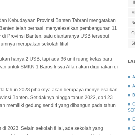
H
M
dan Kebudayaan Provinsi Banten Tabrani mengatakan
N
Banten telah berhasil menyelesaikan pembangunan 11
O
 di Provinsi Banten, satu diantaranya USB tersebut
S
umnya merupakan sekolah filial.
kan hanya 2 USB, tapi ada 36 unit ruang kelas baru
LA
 Dan untuk SMKN 1 Baros Insya Allah akan digunakan di
A
ada tahun 2023 pihaknya akan berupaya menyelesaikan
B
rovinsi Banten. Setidaknya hingga tahun 2022, dari 23
C
udah memiliki gedung sendiri yang dibangun pada tahun
SE
E
n di 2023. Selain sekolah filial, ada sekolah yang
E