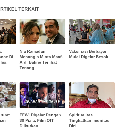
RTIKEL TERKAIT
s,
Nia Ramadani
Vaksinasi Berbayar
ance Di
Menangis Minta Maaf.
Mulai Digelar Besok
isi.
Ardi Bakrie Terlihat
Tenang
rurat
FFWI Digelar Dengan
Spiritualitas
man
30 Piala. Film OtT
Tingkatkan Imunitas
Diikutkan
Diri