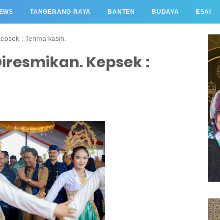
EWS
TANGERANG RAYA
BANTEN
BUDAYA
ESAI
epsek : Terima kasih.
iresmikan. Kepsek :