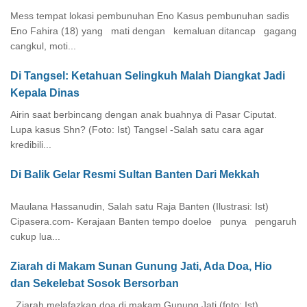
Mess tempat lokasi pembunuhan Eno Kasus pembunuhan sadis
Eno Fahira (18) yang mati dengan kemaluan ditancap gagang
cangkul, moti...
Di Tangsel: Ketahuan Selingkuh Malah Diangkat Jadi
Kepala Dinas
Airin saat berbincang dengan anak buahnya di Pasar Ciputat.
Lupa kasus Shn? (Foto: Ist) Tangsel -Salah satu cara agar
kredibili...
Di Balik Gelar Resmi Sultan Banten Dari Mekkah
Maulana Hassanudin, Salah satu Raja Banten (Ilustrasi: Ist)
Cipasera.com- Kerajaan Banten tempo doeloe punya pengaruh
cukup lua...
Ziarah di Makam Sunan Gunung Jati, Ada Doa, Hio
dan Sekelebat Sosok Bersorban
Ziarah melafazkan doa di makam Gunung Jati (foto: Ist)