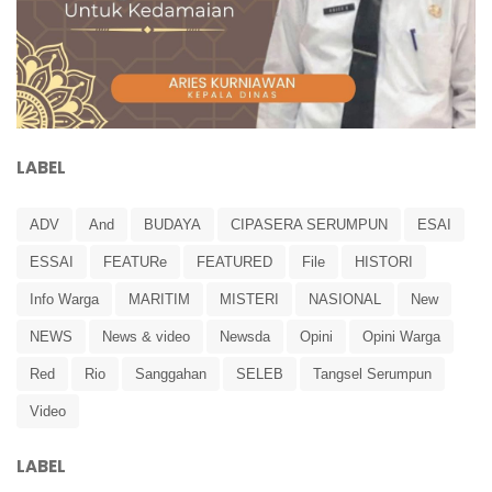
LABEL
ADV
And
BUDAYA
CIPASERA SERUMPUN
ESAI
ESSAI
FEATURe
FEATURED
File
HISTORI
Info Warga
MARITIM
MISTERI
NASIONAL
New
NEWS
News & video
Newsda
Opini
Opini Warga
Red
Rio
Sanggahan
SELEB
Tangsel Serumpun
Video
LABEL