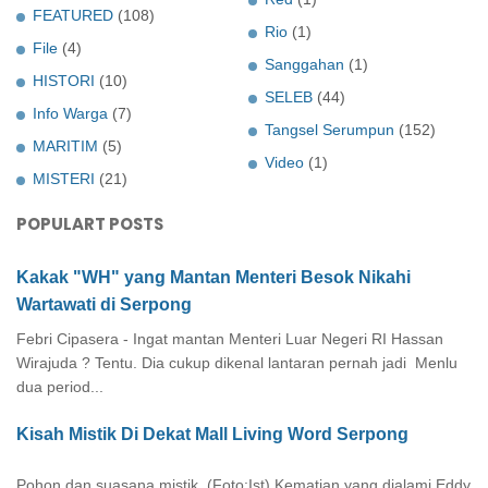
FEATURED
(108)
Rio
(1)
File
(4)
Sanggahan
(1)
HISTORI
(10)
SELEB
(44)
Info Warga
(7)
Tangsel Serumpun
(152)
MARITIM
(5)
Video
(1)
MISTERI
(21)
POPULART POSTS
Kakak "WH" yang Mantan Menteri Besok Nikahi
Wartawati di Serpong
Febri Cipasera - Ingat mantan Menteri Luar Negeri RI Hassan
Wirajuda ? Tentu. Dia cukup dikenal lantaran pernah jadi Menlu
dua period...
Kisah Mistik Di Dekat Mall Living Word Serpong
Pohon dan suasana mistik. (Foto:Ist) Kematian yang dialami Eddy