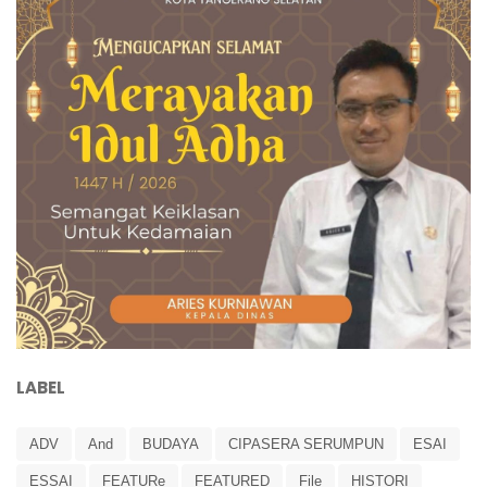
LABEL
ADV
And
BUDAYA
CIPASERA SERUMPUN
ESAI
ESSAI
FEATURe
FEATURED
File
HISTORI