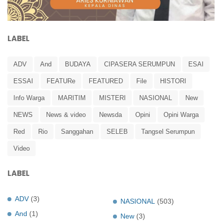
LABEL
ADV
And
BUDAYA
CIPASERA SERUMPUN
ESAI
ESSAI
FEATURe
FEATURED
File
HISTORI
Info Warga
MARITIM
MISTERI
NASIONAL
New
NEWS
News & video
Newsda
Opini
Opini Warga
Red
Rio
Sanggahan
SELEB
Tangsel Serumpun
Video
LABEL
ADV
(3)
NASIONAL
(503)
And
(1)
New
(3)