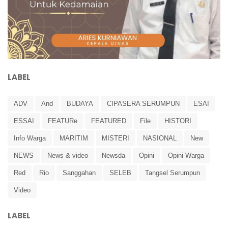
LABEL
ADV
And
BUDAYA
CIPASERA SERUMPUN
ESAI
ESSAI
FEATURe
FEATURED
File
HISTORI
Info Warga
MARITIM
MISTERI
NASIONAL
New
NEWS
News & video
Newsda
Opini
Opini Warga
Red
Rio
Sanggahan
SELEB
Tangsel Serumpun
Video
LABEL