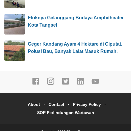
Eloknya Gelanggang Budaya Amphitheater
Kota Tangsel
Geger Kandang Ayam 4 Hektare di Ciputat.
Polusi Bau, Banyak Lalat Masuk Rumah.
About
Contact
Privacy Policy
SOP Perlindungan Wartawan