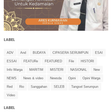
LABEL
ADV
And
BUDAYA
CIPASERA SERUMPUN
ESAI
ESSAI
FEATURe
FEATURED
File
HISTORI
Info Warga
MARITIM
MISTERI
NASIONAL
New
NEWS
News & video
Newsda
Opini
Opini Warga
Red
Rio
Sanggahan
SELEB
Tangsel Serumpun
Video
LABEL