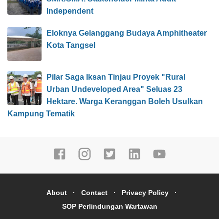
Independent
Eloknya Gelanggang Budaya Amphitheater
Kota Tangsel
Pilar Saga Iksan Tinjau Proyek "Rural
Urban Undeveloped Area" Seluas 23
Hektare. Warga Keranggan Boleh Usulkan
Kampung Tematik
About
Contact
Privacy Policy
SOP Perlindungan Wartawan