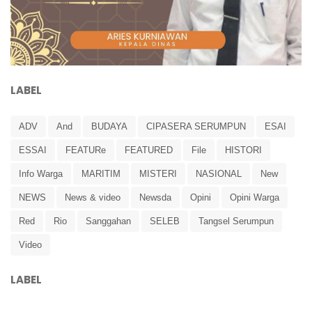
LABEL
ADV
And
BUDAYA
CIPASERA SERUMPUN
ESAI
ESSAI
FEATURe
FEATURED
File
HISTORI
Info Warga
MARITIM
MISTERI
NASIONAL
New
NEWS
News & video
Newsda
Opini
Opini Warga
Red
Rio
Sanggahan
SELEB
Tangsel Serumpun
Video
LABEL