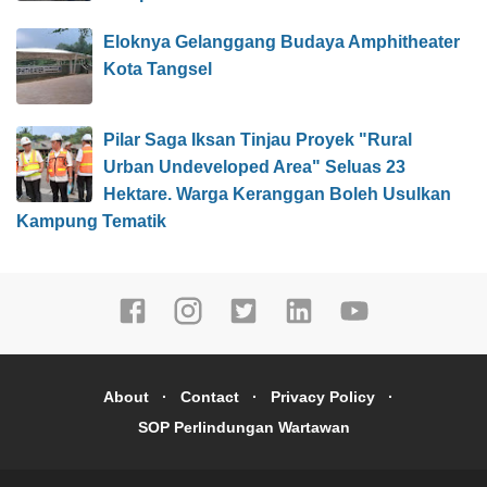
Eloknya Gelanggang Budaya Amphitheater
Kota Tangsel
Pilar Saga Iksan Tinjau Proyek "Rural
Urban Undeveloped Area" Seluas 23
Hektare. Warga Keranggan Boleh Usulkan
Kampung Tematik
About
Contact
Privacy Policy
SOP Perlindungan Wartawan